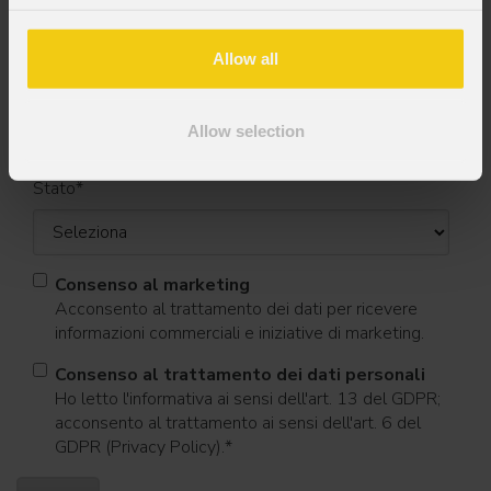
Allow all
Cognome
*
Allow selection
Stato
*
Consenso al marketing
Acconsento al trattamento dei dati per ricevere
informazioni commerciali e iniziative di marketing.
Consenso al trattamento dei dati personali
Ho letto l'informativa ai sensi dell'art. 13 del GDPR;
acconsento al trattamento ai sensi dell'art. 6 del
GDPR (Privacy Policy).
*