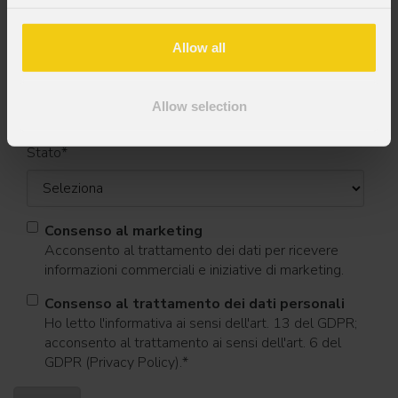
Allow all
Cognome
*
Allow selection
Stato
*
Consenso al marketing
Acconsento al trattamento dei dati per ricevere
informazioni commerciali e iniziative di marketing.
Consenso al trattamento dei dati personali
Ho letto l'informativa ai sensi dell'art. 13 del GDPR;
acconsento al trattamento ai sensi dell'art. 6 del
GDPR (Privacy Policy).
*