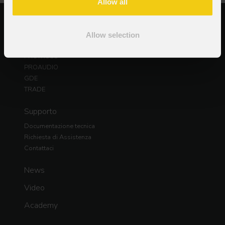
Allow all
Prodotti
PROLIGHTS
Allow selection
DAD
PROTRUSS
PROAUDIO
GDE
TRADE
Supporto
Documentazione tecnica
Richiesta di Assistenza
Contattaci
News
Video
Academy