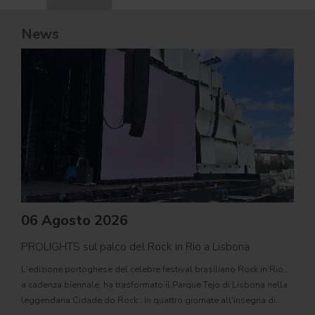
News
06 Agosto 2026
PROLIGHTS sul palco del Rock in Rio a Lisbona
31
L'edizione portoghese del celebre festival brasiliano Rock in Rio ,
Il c
a cadenza biennale, ha trasformato il Parque Tejo di Lisbona nella
com
leggendaria Cidade do Rock . In quattro giornate all'insegna di
Il ca