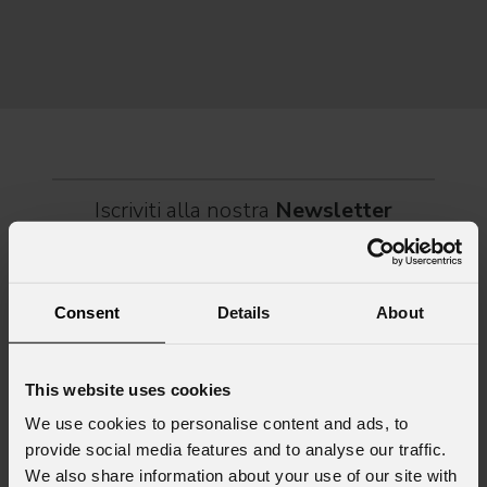
musica, magia e connessione, decine di artisti internazionali
Itali
dei C
World
Iscriviti alla nostra
Newsletter
Email
*
Consent
Details
About
Nome
*
This website uses cookies
We use cookies to personalise content and ads, to
provide social media features and to analyse our traffic.
Cognome
*
We also share information about your use of our site with