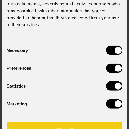
our social media, advertising and analytics partners who
may combine it with other information that you’ve
provided to them or that they’ve collected from your use
Stato
*
of their services.
Consent
Consenso al marketing
Necessary
Selection
Acconsento al trattamento dei dati per ricevere
informazioni commerciali e iniziative di marketing.
Preferences
Consenso al trattamento dei dati personali
Ho letto l'informativa ai sensi dell'art. 13 del GDPR;
acconsento al trattamento ai sensi dell'art. 6 del
Statistics
GDPR (Privacy Policy).
*
Marketing