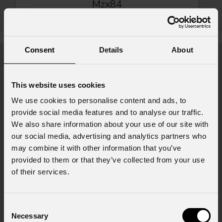
Mzx84
Consent
Details
About
News
This website uses cookies
We use cookies to personalise content and ads, to
provide social media features and to analyse our traffic.
We also share information about your use of our site with
our social media, advertising and analytics partners who
may combine it with other information that you’ve
provided to them or that they’ve collected from your use
of their services.
22
Consent
PRO
31 Luglio 2026
Necessary
Selection
movi