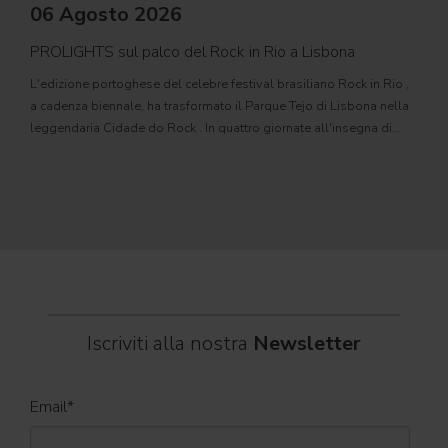
06 Agosto 2026
PROLIGHTS sul palco del Rock in Rio a Lisbona
31
L'edizione portoghese del celebre festival brasiliano Rock in Rio ,
Il c
a cadenza biennale, ha trasformato il Parque Tejo di Lisbona nella
com
leggendaria Cidade do Rock . In quattro giornate all'insegna di
Il ca
musica, magia e connessione, decine di artisti internazionali
Itali
dei C
World
Iscriviti alla nostra
Newsletter
Email
*