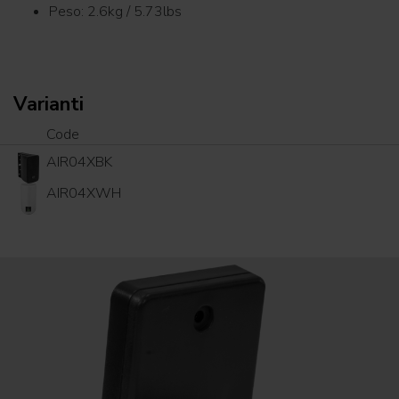
Peso: 2.6kg / 5.73lbs
Varianti
Code
AIR04XBK
AIR04XWH