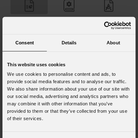
Consent
Details
About
Data sheet & specs
File name
Downl
This website uses cookies
We use cookies to personalise content and ads, to
Air04x_A4_DATASHEET.pdf
(13/04/2021)
provide social media features and to analyse our traffic.
We also share information about your use of our site with
our social media, advertising and analytics partners who
may combine it with other information that you’ve
provided to them or that they’ve collected from your use
of their services.
Richiesta Informazioni