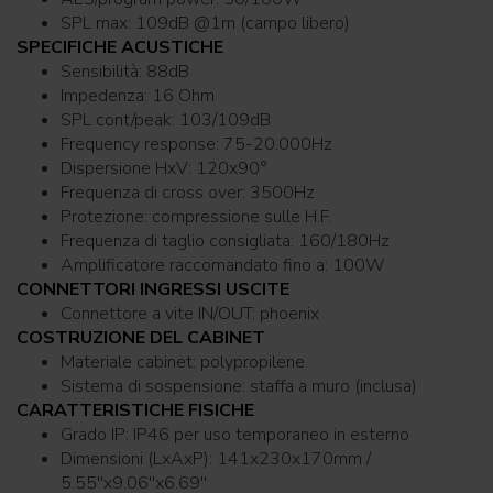
SPL max: 109dB @1m (campo libero)
SPECIFICHE ACUSTICHE
Sensibilità: 88dB
Impedenza: 16 Ohm
SPL cont/peak: 103/109dB
Frequency response: 75-20.000Hz
Dispersione HxV: 120x90°
Frequenza di cross over: 3500Hz
Protezione: compressione sulle H.F.
Frequenza di taglio consigliata: 160/180Hz
Amplificatore raccomandato fino a: 100W
CONNETTORI INGRESSI USCITE
Connettore a vite IN/OUT: phoenix
COSTRUZIONE DEL CABINET
Materiale cabinet: polypropilene
Sistema di sospensione: staffa a muro (inclusa)
CARATTERISTICHE FISICHE
Grado IP: IP46 per uso temporaneo in esterno
Dimensioni (LxAxP): 141x230x170mm /
5.55''x9.06''x6.69''