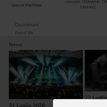
consumo 100ml/min, D
Special Machines
case incl.
Discontinued
End of life
News
22 Lugli
31 Luglio 2026