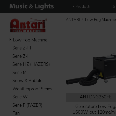
Prodotti
S
ANTARI
Low Fog Machine
Low Fog Machine
Serie Z-III
Serie Z-II
Serie HZ (HAZERS)
Serie M
Snow & Bubble
Weatherproof Series
ANTDNG250FE
Serie W
Serie F (FAZER)
Generatore Low Fog
1600W, out 120mc/mi
Fan