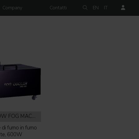
Company
Contatti
EN
IT
DNG-100 LOW FOG MACHINE
e di fumo in fumo
nte, 600W