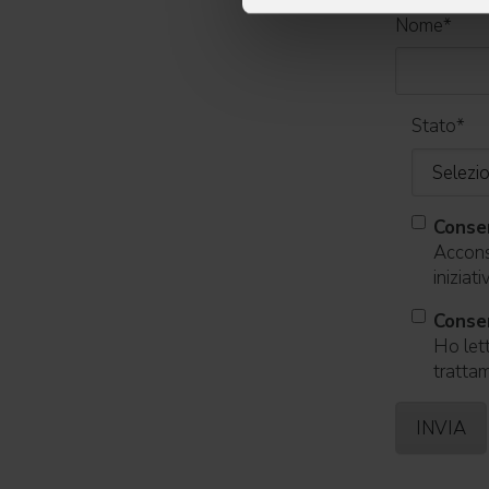
Nome
*
Stato
*
Conse
Acconse
iniziat
Consen
Ho lett
trattam