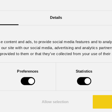
lancia Muse Fresnel70CT+:
ving Fresnel
PROLIGHTS illumina il Rabat
Palace, la più grande arena d
senta Muse Fresnel70CT+ , un
Details
d'Africa
nel motorizzato progettato per
Il nuovo Rabat Hockey Palace , consi
ng autentico di una sorgente Fresnel
di hockey su ghiaccio più grande e 
n un formato completamente
continente africano, dispone ora di u
viluppato per teatri, studi televisivi
polivalente di dimensioni olimpiche, 
e content and ads, to provide social media features and to analy
rafici,
ospitare competizioni internazionali,
 our site with our social media, advertising and analytics partn
grandi eventi
 provided to them or that they’ve collected from your use of their
Preferences
Statistics
Iscriviti alla nostra
Newsletter
Allow selection