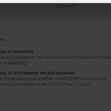
Cognome
*
nso al marketing
nto al trattamento dei dati per ricevere informazioni commerc
ive di marketing.
so al trattamento dei dati personali
o l'informativa ai sensi dell'art. 13 del GDPR; acconsento al
ento ai sensi dell'art. 6 del GDPR (Privacy Policy).
*