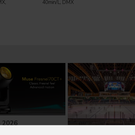
MX,
40min/L, DMX
o 2026
16 Luglio 2026