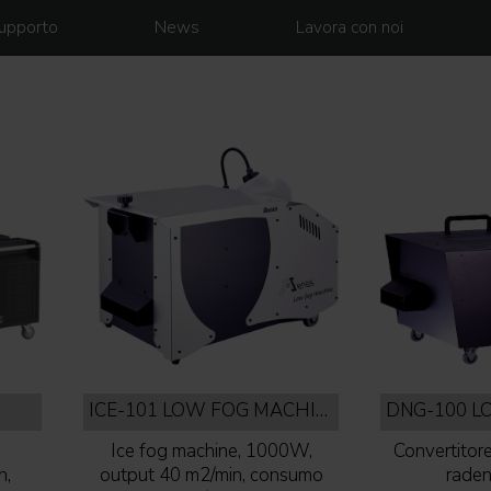
upporto
News
Lavora con noi
ICE-101 LOW FOG MACHINE
,
Ice fog machine, 1000W,
Convertitor
n,
output 40 m2/min, consumo
rade