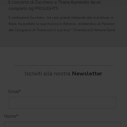
Il concerto di Zucchero a Tirana illuminato da un
PROL
completo rig PROLIGHTS
motor
Il cantautore Zucchero , tra i più grandi interpreti del rock blues in
sorge
Italia, ha portato la sua musica in Albania , esibendosi al Palazzo
autom
dei Congressi di Tirana con il suo tour " Overdose D'Amore Gold -
cinem
World Tour 2026 " e registrando il tutto esaurito
Iscriviti alla nostra
Newsletter
Email
*
Nome
*