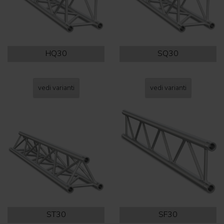
HQ30
SQ30
vedi varianti
vedi varianti
ST30
SF30