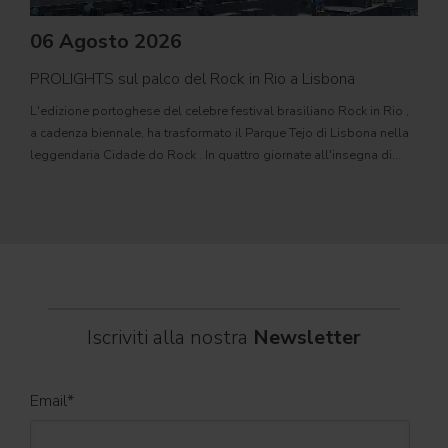
06 Agosto 2026
PROLIGHTS sul palco del Rock in Rio a Lisbona
31
L'edizione portoghese del celebre festival brasiliano Rock in Rio ,
Il c
a cadenza biennale, ha trasformato il Parque Tejo di Lisbona nella
com
leggendaria Cidade do Rock . In quattro giornate all'insegna di
Il ca
musica, magia e connessione, decine di artisti internazionali
Itali
dei C
World
Iscriviti alla nostra
Newsletter
Email
*