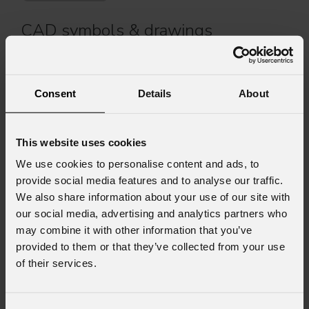
CAD symbols & drawings
File name
Consent
Details
About
SQ40_2D.zip
SQ40_TECHNICAL DRAWINGS.zip
This website uses cookies
We use cookies to personalise content and ads, to
PROTRUSS_VECTORWORKS_v23_LIBRARY.vwx
provide social media features and to analyse our traffic.
(0
We also share information about your use of our site with
our social media, advertising and analytics partners who
PROTRUSS_VECTORWORKS_v18_LIBRARY.vwx
(0
may combine it with other information that you’ve
provided to them or that they’ve collected from your use
of their services.