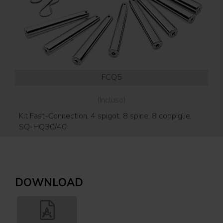
FCQ5
(Incluso)
Kit Fast-Connection, 4 spigot, 8 spine, 8 coppiglie,
Ang
SQ-HQ30/40
50
DOWNLOAD