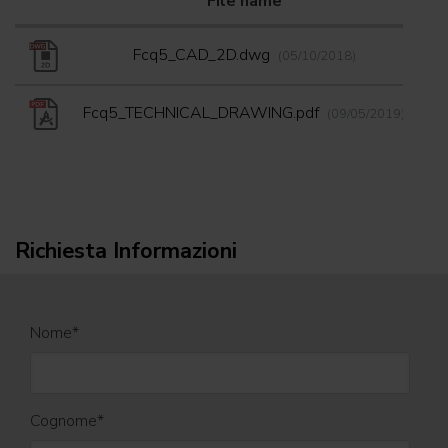
File name
D
Fcq5_CAD_2D.dwg
(05/10/2018)
Fcq5_TECHNICAL_DRAWING.pdf
(09/05/2019)
Richiesta Informazioni
Nome
*
Cognome
*