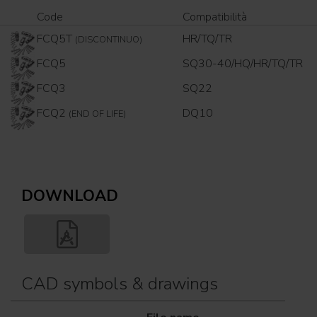
Code
Compatibilità
FCQ5T
HR/TQ/TR
(DISCONTINUO)
FCQ5
SQ30-40/HQ/HR/TQ/TR
FCQ3
SQ22
FCQ2
DQ10
(END OF LIFE)
DOWNLOAD
CAD symbols & drawings