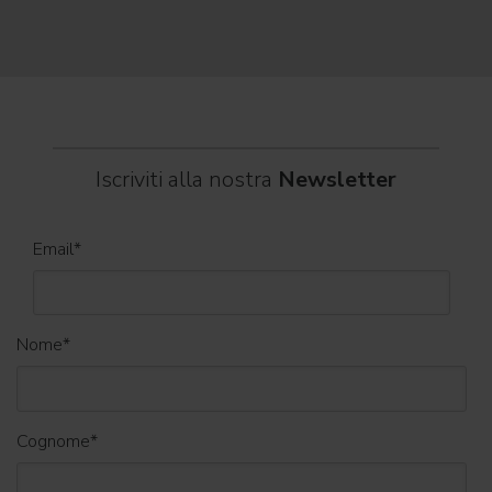
dei C
World
Iscriviti alla nostra
Newsletter
Email
*
Nome
*
Cognome
*