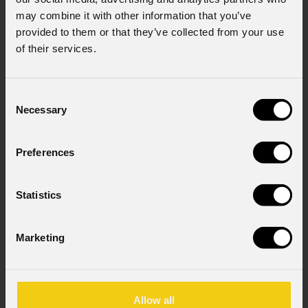
may combine it with other information that you’ve
provided to them or that they’ve collected from your use
of their services.
Consenso al marketing
Acconsento al trattamento dei dati per
ricevere informazioni commerciali e iniziative di
marketing.
Consent
Necessary
Selection
Consenso al trattamento dei dati
personali
Ho letto l'informativa ai sensi dell'art. 13 del
Preferences
GDPR; acconsento al trattamento ai sensi
dell'art. 6 del GDPR (Privacy Policy).
*
Statistics
Marketing
Allow all