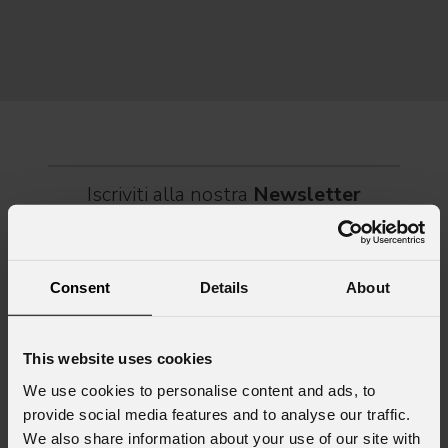
musica, magia e connessione, decine di artisti internazionali
Itali
dei C
World
Iscriviti alla nostra
Newsletter
Email
*
Consent
Details
About
Nome
*
This website uses cookies
We use cookies to personalise content and ads, to
provide social media features and to analyse our traffic.
Cognome
*
We also share information about your use of our site with