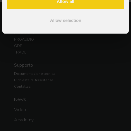
Allow all
Prodotti
PROLIGHTS
Allow selection
DAD
PROTRUSS
PROAUDIO
GDE
TRADE
Supporto
Documentazione tecnica
Richiesta di Assistenza
Contattaci
News
Video
Academy