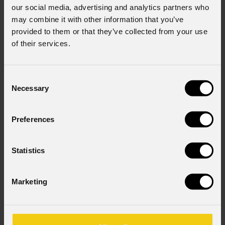
our social media, advertising and analytics partners who
may combine it with other information that you’ve
provided to them or that they’ve collected from your use
Stato
*
of their services.
Consent
Consenso al marketing
Necessary
Selection
Acconsento al trattamento dei dati per ricevere
informazioni commerciali e iniziative di marketing.
Preferences
Consenso al trattamento dei dati personali
Ho letto l'informativa ai sensi dell'art. 13 del GDPR;
acconsento al trattamento ai sensi dell'art. 6 del
Statistics
GDPR (Privacy Policy).
*
Marketing