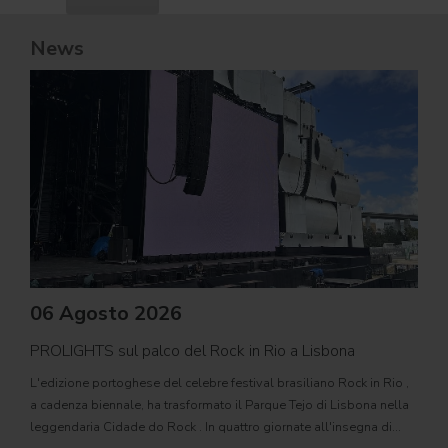
News
06 Agosto 2026
PROLIGHTS sul palco del Rock in Rio a Lisbona
31
L'edizione portoghese del celebre festival brasiliano Rock in Rio ,
Il c
a cadenza biennale, ha trasformato il Parque Tejo di Lisbona nella
com
leggendaria Cidade do Rock . In quattro giornate all'insegna di
Il ca