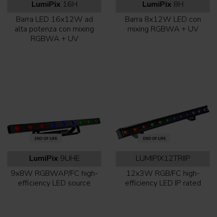
LumiPix
16H
LumiPix
8H
Barra LED 16x12W ad
Barra 8x12W LED con
alta potenza con mixing
mixing RGBWA + UV
RGBWA + UV
LumiPix
9UHE
LUMIPIX12TRIIP
9x8W RGBWAP/FC high-
12x3W RGB/FC high-
efficiency LED source
efficiency LED IP rated