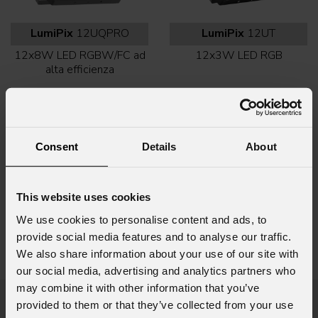
LumiPix
12UQPRO
LumiPix
12UT
12x8W LED RGBW/FC ad
12x3W LED RGB
alta efficienza
Consent
Details
About
This website uses cookies
We use cookies to personalise content and ads, to
provide social media features and to analyse our traffic.
LumiPix
12UQ
We also share information about your use of our site with
12x8W LED RGBW/FC
our social media, advertising and analytics partners who
may combine it with other information that you’ve
Prodotti in evidenza
provided to them or that they’ve collected from your use