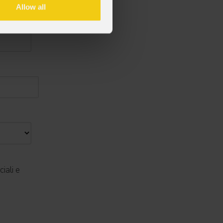
Allow all
iali e