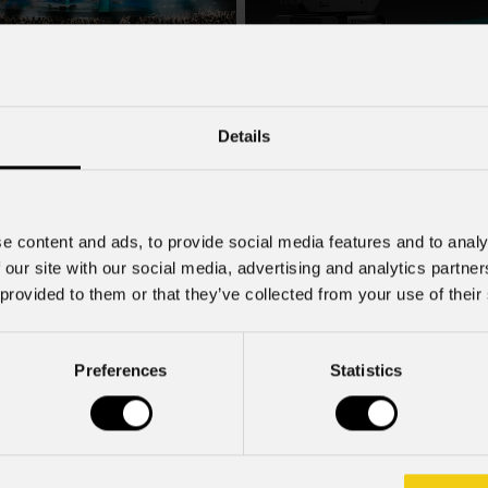
22 Luglio 2026
o 2026
PROLIGHTS lancia Muse Fre
Details
autentico moving Fresnel
i Zucchero a Tirana illuminato
leto rig PROLIGHTS
PROLIGHTS presenta Muse Fresnel
proiettore Fresnel motorizzato proge
cchero , tra i più grandi interpreti
offrire il feeling autentico di una so
n Italia, ha portato la sua musica in
e content and ads, to provide social media features and to analy
tradizionale in un formato completa
ndosi al Palazzo dei Congressi di
 our site with our social media, advertising and analytics partn
automatizzato. Sviluppato per teatri, s
suo tour " Overdose D'Amore Gold -
 provided to them or that they’ve collected from your use of their
e set cinematografici,
 " e registrando il tutto esaurito
Preferences
Statistics
Iscriviti alla nostra
Newsletter