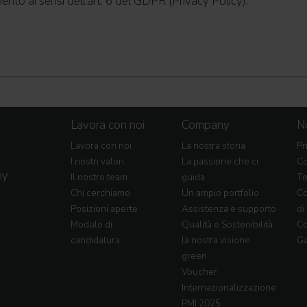
ento ai sensi dell'art. 6 del GDPR (Privacy Policy).
*
Lavora con noi
Company
No
Lavora con noi
La nostra storia
Pr
I nostri valori
La passione che ci
Co
my
Il nostro team
guida
Te
Chi cerchiamo
Un ampio portfolio
Co
Posizioni aperte
Assistenza e supporto
di
Modulo di
Qualità e Sostenibilità:
Co
candidatura
la nostra visione
Ga
green
Voucher
Internazionalizzazione
PMI 2025