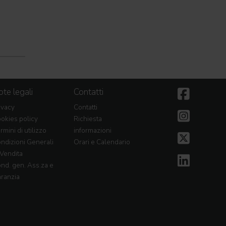
te legali
Contatti
ivacy
Contatti
okies policy
Richiesta
rmini di utilizzo
informazioni
ndizioni Generali
Orari e Calendario
 Vendita
nd. gen. Ass.za e
ranzia