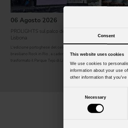
06 Agosto 2026
31 Lugli
PROLIGHTS sul palco del Rock in Rio a
Consent
Lisbona
Il concerto d
da un comp
L'edizione portoghese del celebre festival
brasiliano Rock in Rio , a cadenza biennale, ha
This website uses cookies
Il cantautore Zu
trasformato il Parque Tejo di Lisbona nella
del rock blues i
We use cookies to personalis
leggendaria Cidade do Rock . In quattro giornate
Albania , esibe
information about your use of
all'insegna di musica, magia e connessione,
Tirana con il 
other information that you’ve
decine di artisti internazionali
World Tour 2026
Consent
Necessary
Selection