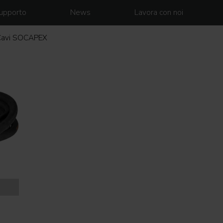
upporto
News
Lavora con noi
Cavi SOCAPEX