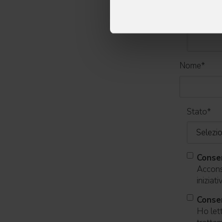
Email
*
Nome
*
Stato
*
Conse
Acconse
iniziat
Consen
Ho lett