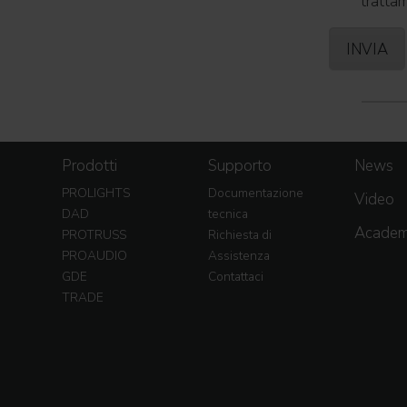
trattam
Prodotti
Supporto
News
PROLIGHTS
Documentazione
Video
DAD
tecnica
Acade
PROTRUSS
Richiesta di
PROAUDIO
Assistenza
GDE
Contattaci
TRADE