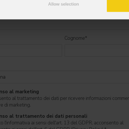
Allow selection
Cognome
*
nso al marketing
nto al trattamento dei dati per ricevere informazioni commerc
ive di marketing.
so al trattamento dei dati personali
o l'informativa ai sensi dell'art. 13 del GDPR; acconsento al