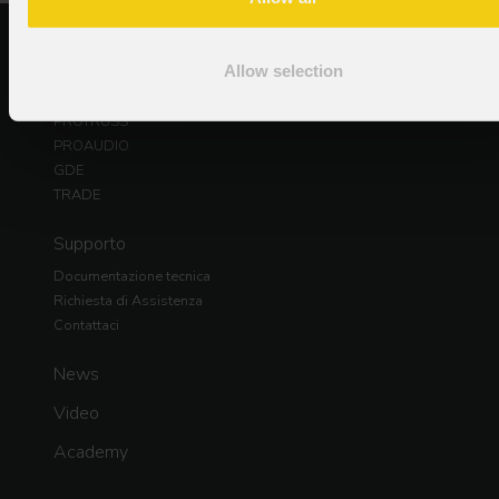
Prodotti
Allow selection
PROLIGHTS
DAD
PROTRUSS
PROAUDIO
GDE
TRADE
Supporto
Documentazione tecnica
Richiesta di Assistenza
Contattaci
News
Video
Academy