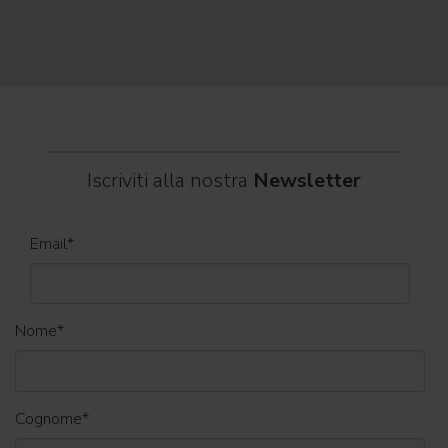
Itali
dei C
World
Iscriviti alla nostra
Newsletter
Email
*
Nome
*
Cognome
*