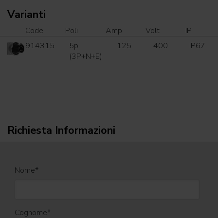
Varianti
Code
Poli
Amp
Volt
IP
914315
5p
125
400
IP67
(3P+N+E)
Richiesta Informazioni
Nome
*
Cognome
*