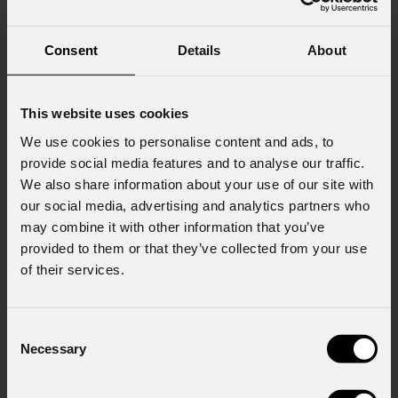
Consent
Details
About
Consenso al marketing
Acconsento al trattamento dei dati per
This website uses cookies
ricevere informazioni commerciali e iniziative di
marketing.
We use cookies to personalise content and ads, to
provide social media features and to analyse our traffic.
Consenso al trattamento dei dati
We also share information about your use of our site with
personali
our social media, advertising and analytics partners who
Ho letto l'informativa ai sensi dell'art. 13 del
may combine it with other information that you’ve
GDPR; acconsento al trattamento ai sensi
provided to them or that they’ve collected from your use
dell'art. 6 del GDPR (Privacy Policy).
*
of their services.
Consent
Necessary
Selection