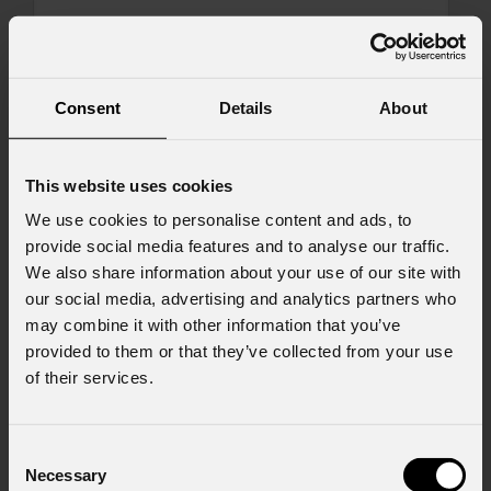
Messaggio
Consent
Details
About
This website uses cookies
Consenso al marketing
Acconsento al trattamento dei dati per
We use cookies to personalise content and ads, to
ricevere informazioni commerciali e iniziative di
provide social media features and to analyse our traffic.
marketing.
We also share information about your use of our site with
our social media, advertising and analytics partners who
Consenso al trattamento dei dati
may combine it with other information that you’ve
personali
Ho letto l'informativa ai sensi dell'art. 13 del
provided to them or that they’ve collected from your use
GDPR; acconsento al trattamento ai sensi
of their services.
dell'art. 6 del GDPR (Privacy Policy).
*
Consent
Necessary
Selection