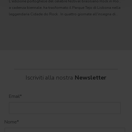
L'edizione portoghese del celebre festival brasiliano Rock in Rio ,
Il c
a cadenza biennale, ha trasformato il Parque Tejo di Lisbona nella
com
leggendaria Cidade do Rock . In quattro giornate all'insegna di
Il ca
musica, magia e connessione, decine di artisti internazionali
Itali
dei C
World
Iscriviti alla nostra
Newsletter
Email
*
Nome
*