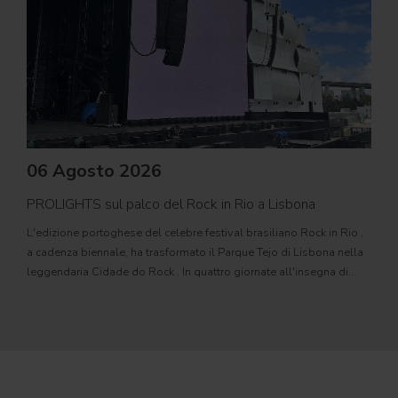
06 Agosto 2026
PROLIGHTS sul palco del Rock in Rio a Lisbona
31
L'edizione portoghese del celebre festival brasiliano Rock in Rio ,
Il c
a cadenza biennale, ha trasformato il Parque Tejo di Lisbona nella
com
leggendaria Cidade do Rock . In quattro giornate all'insegna di
Il ca
musica, magia e connessione, decine di artisti internazionali
Itali
dei C
World