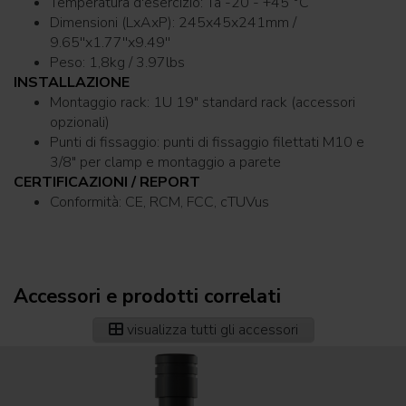
Temperatura d'esercizio: Ta -20 - +45 °C
Dimensioni (LxAxP): 245x45x241mm /
9.65''x1.77''x9.49''
Peso: 1,8kg / 3.97lbs
INSTALLAZIONE
Montaggio rack: 1U 19" standard rack (accessori
opzionali)
Punti di fissaggio: punti di fissaggio filettati M10 e
3/8" per clamp e montaggio a parete
CERTIFICAZIONI / REPORT
Conformità: CE, RCM, FCC, cTUVus
Accessori e prodotti correlati
visualizza tutti gli accessori