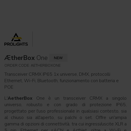
ÆtherBox
One
ORDER CODE: AETHERBOXONE
Transceiver CRMX IP65 1x universe, DMX, protocolli
Ethernet, Wi-Fi, Bluetooth, funzionamento con batteria e
POE
L'
AetherBox
One è un transceiver CRMX a singolo
universo, robusto e con grado di protezione IP65,
progettato per l'uso professionale in qualsiasi contesto, sia
al chiuso sia all'aperto, su palchi o set. Offre un'ampia
gamma di opzioni di connettività, tra cui ingressi/uscite XLR a
5 pin, Ethernet per sACN e ArtNet, oltre a Wi-Fi e