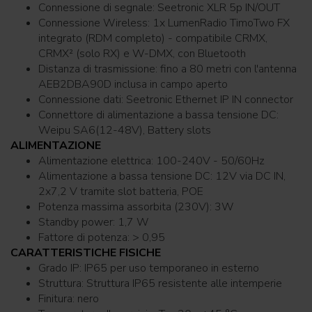
Connessione di segnale: Seetronic XLR 5p IN/OUT
Connessione Wireless: 1x LumenRadio TimoTwo FX
integrato (RDM completo) - compatibile CRMX,
CRMX² (solo RX) e W-DMX, con Bluetooth
Distanza di trasmissione: fino a 80 metri con l'antenna
AEB2DBA90D inclusa in campo aperto
Connessione dati: Seetronic Ethernet IP IN connector
Connettore di alimentazione a bassa tensione DC:
Weipu SA6(12-48V), Battery slots
ALIMENTAZIONE
Alimentazione elettrica: 100-240V - 50/60Hz
Alimentazione a bassa tensione DC: 12V via DC IN,
2x7,2 V tramite slot batteria, POE
Potenza massima assorbita (230V): 3W
Standby power: 1,7 W
Fattore di potenza: > 0,95
CARATTERISTICHE FISICHE
Grado IP: IP65 per uso temporaneo in esterno
Struttura: Struttura IP65 resistente alle intemperie
Finitura: nero