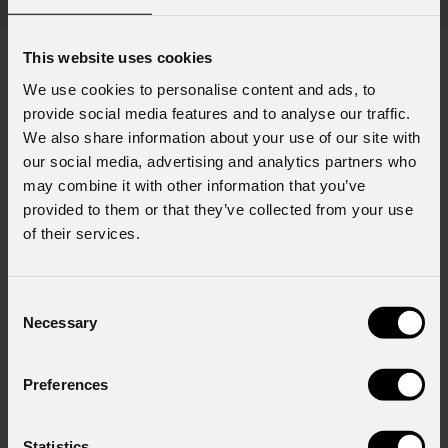
80 m
This website uses cookies
We use cookies to personalise content and ads, to
provide social media features and to analyse our traffic.
DOWNLOAD
We also share information about your use of our site with
our social media, advertising and analytics partners who
may combine it with other information that you’ve
provided to them or that they’ve collected from your use
of their services.
Consent
Data sheet & specs
Necessary
Selection
File name
Preferences
Aetherboxone_A4_DATASHEET_(EN).pdf
(20/05/2
Statistics