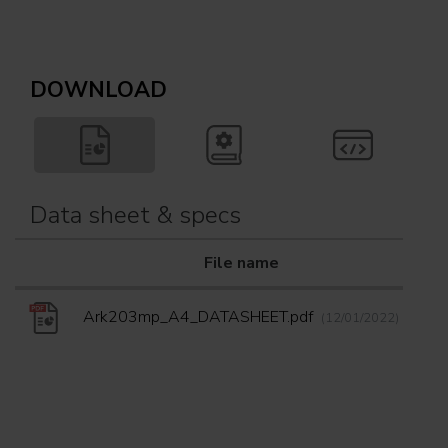
DOWNLOAD
Data sheet & specs
File name
Do
Ark203mp_A4_DATASHEET.pdf
(12/01/2022)