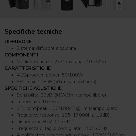
Specifiche tecniche
DIFFUSORE
Sistema: diffusore a colonna
COMPONENTI
Medie frequenze: 2x3'' midrange / 0.75'' v.c.
CARATTERISTICHE
AES/program power: 50/100W
SPL max: 108dB @1m (campo libero)
SPECIFICHE ACUSTICHE
Sensibilità: 89dB @1W/1m (campo libero)
Impedenza: 16 Ohm
SPL cont/peak: 102/108dB @1m (campo libero)
Frequency response: 135-17000Hz (±3dB)
Dispersione HxV: 115x40°
Frequenza di taglio consigliata: 140/180Hz
Amplificatore raccomandato fino a: 100W /16Ohm