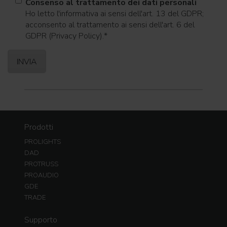
Consenso al trattamento dei dati personali
Ho letto l'informativa ai sensi dell'art. 13 del GDPR;
acconsento al trattamento ai sensi dell'art. 6 del
GDPR (Privacy Policy).
*
Prodotti
PROLIGHTS
DAD
PROTRUSS
PROAUDIO
GDE
TRADE
Supporto