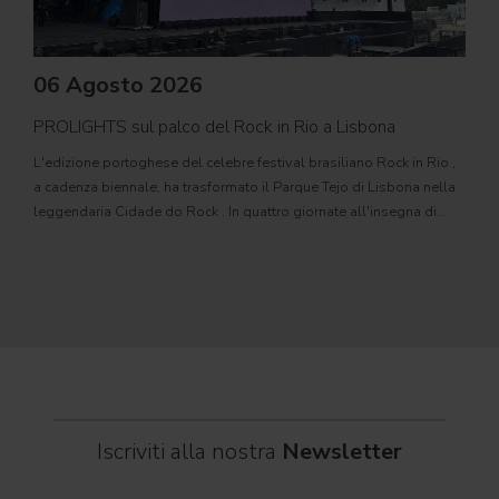
06 Agosto 2026
PROLIGHTS sul palco del Rock in Rio a Lisbona
31
L'edizione portoghese del celebre festival brasiliano Rock in Rio ,
Il c
a cadenza biennale, ha trasformato il Parque Tejo di Lisbona nella
com
leggendaria Cidade do Rock . In quattro giornate all'insegna di
Il ca
musica, magia e connessione, decine di artisti internazionali
Itali
dei C
World
Iscriviti alla nostra
Newsletter