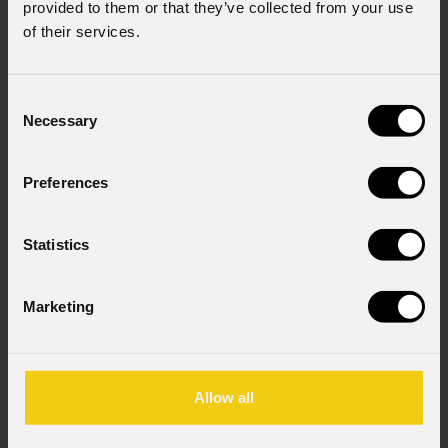
provided to them or that they’ve collected from your use
Acconsento al trattamento dei dati per
of their services.
ricevere informazioni commerciali e iniziative di
marketing.
Consenso al trattamento dei dati
Consent
personali
Necessary
Selection
Ho letto l'informativa ai sensi dell'art. 13 del
GDPR; acconsento al trattamento ai sensi
Preferences
dell'art. 6 del GDPR (Privacy Policy).
*
Statistics
Marketing
News
Allow all