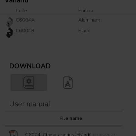
Varianti
Code
Finitura
C6004A
Aluminium
C6004B
Black
DOWNLOAD
User manual
File name
Down
C6004_Clamps_series_EN.pdf
(21/09/2023)