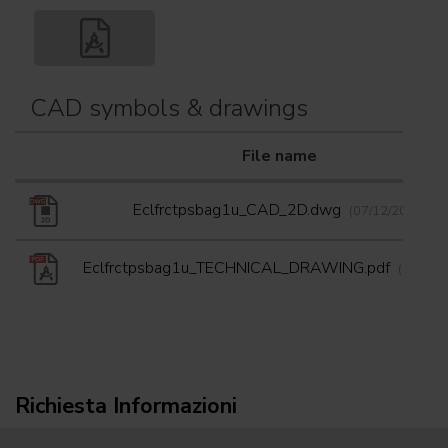
CAD symbols & drawings
File name
Eclfrctpsbag1u_CAD_2D.dwg
(07/12/2023)
Eclfrctpsbag1u_TECHNICAL_DRAWING.pdf
(07/12/
Richiesta Informazioni