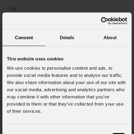
Cell.
Messaggio
Consent
Details
About
This website uses cookies
Consenso al marketing
We use cookies to personalise content and ads, to
Acconsento al trattamento dei dati per
provide social media features and to analyse our traffic.
ricevere informazioni commerciali e iniziative di
We also share information about your use of our site with
marketing.
our social media, advertising and analytics partners who
may combine it with other information that you’ve
Consenso al trattamento dei dati
provided to them or that they’ve collected from your use
personali
of their services.
Ho letto l'informativa ai sensi dell'art. 13 del
GDPR; acconsento al trattamento ai sensi
dell'art. 6 del GDPR (Privacy Policy).
*
Consent