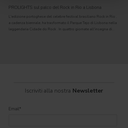
PROLIGHTS sul palco del Rock in Rio a Lisbona
31
L'edizione portoghese del celebre festival brasiliano Rock in Rio ,
Il c
a cadenza biennale, ha trasformato il Parque Tejo di Lisbona nella
com
leggendaria Cidade do Rock . In quattro giornate all'insegna di
Il ca
musica, magia e connessione, decine di artisti internazionali
Itali
dei C
World
Iscriviti alla nostra
Newsletter
Email
*