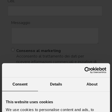
Cell.
Messaggio
Consenso al marketing
Acconsento al trattamento dei dati per
ricevere informazioni commerciali e iniziative di
marketing.
Consenso al trattamento dei dati
personali
Consent
Details
About
Ho letto l'informativa ai sensi dell'art. 13 del
GDPR; acconsento al trattamento ai sensi
dell'art. 6 del GDPR (Privacy Policy).
*
This website uses cookies
We use cookies to personalise content and ads, to