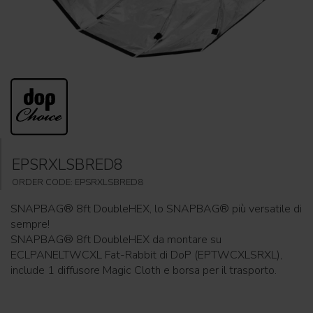
EPSRXLSBRED8
ORDER CODE: EPSRXLSBRED8
SNAPBAG® 8ft DoubleHEX, lo SNAPBAG® più versatile di
sempre!
SNAPBAG® 8ft DoubleHEX da montare su
ECLPANELTWCXL Fat-Rabbit di DoP (EPTWCXLSRXL),
include 1 diffusore Magic Cloth e borsa per il trasporto.