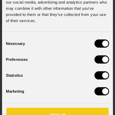
our social media, advertising and analytics partners who
may combine it with other information that you’ve
News
provided to them or that they’ve collected from your use
of their services.
Consent
Necessary
Selection
Preferences
Statistics
06 Agosto 2026
PROLIGHTS sul palco del Rock in Rio a Lisbona
31
Marketing
L'edizione portoghese del celebre festival brasiliano Rock in Rio ,
Il c
a cadenza biennale, ha trasformato il Parque Tejo di Lisbona nella
com
leggendaria Cidade do Rock . In quattro giornate all'insegna di
Il ca
musica, magia e connessione, decine di artisti internazionali
Allow all