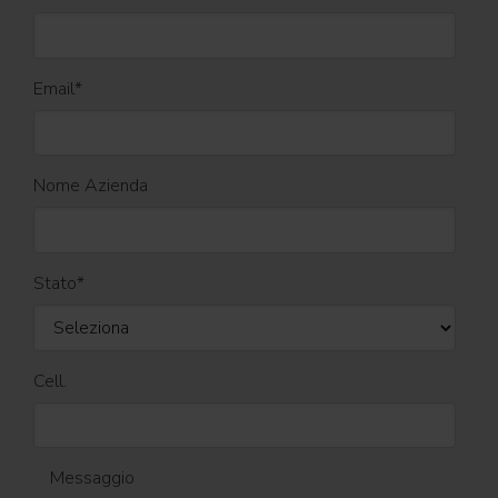
Email
*
Nome Azienda
Stato
*
Cell.
Messaggio