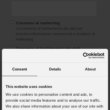
Consenso al marketing
Acconsento al trattamento dei dati per
ricevere informazioni commerciali e iniziative di
marketing.
Consenso al trattamento dei dati
personali
Ho letto l'informativa ai sensi dell'art. 13 del
GDPR; acconsento al trattamento ai sensi
Consent
Details
About
dell'art. 6 del GDPR (Privacy Policy).
*
This website uses cookies
We use cookies to personalise content and ads, to
provide social media features and to analyse our traffic.
We also share information about your use of our site with