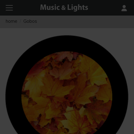
home
Gobos