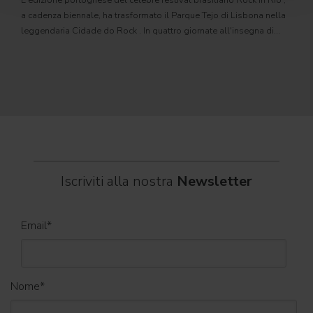
L'edizione portoghese del celebre festival brasiliano Rock in Rio ,
Il c
a cadenza biennale, ha trasformato il Parque Tejo di Lisbona nella
com
leggendaria Cidade do Rock . In quattro giornate all'insegna di
Il ca
musica, magia e connessione, decine di artisti internazionali
Itali
dei C
World
Iscriviti alla nostra
Newsletter
Email
*
Nome
*