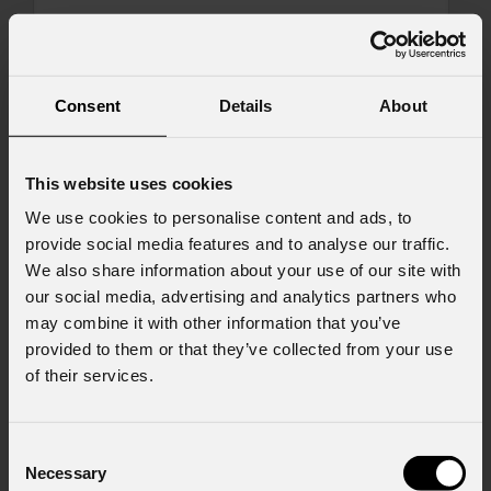
Messaggio
Consent
Details
About
This website uses cookies
Consenso al marketing
Acconsento al trattamento dei dati per
We use cookies to personalise content and ads, to
ricevere informazioni commerciali e iniziative di
provide social media features and to analyse our traffic.
marketing.
We also share information about your use of our site with
our social media, advertising and analytics partners who
Consenso al trattamento dei dati
personali
may combine it with other information that you’ve
Ho letto l'informativa ai sensi dell'art. 13 del
provided to them or that they’ve collected from your use
GDPR; acconsento al trattamento ai sensi
of their services.
dell'art. 6 del GDPR (Privacy Policy).
*
Consent
Necessary
Selection