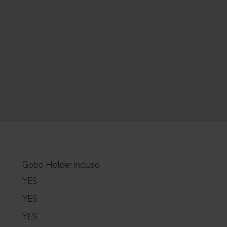
Gobo Holder incluso
YES
YES
YES