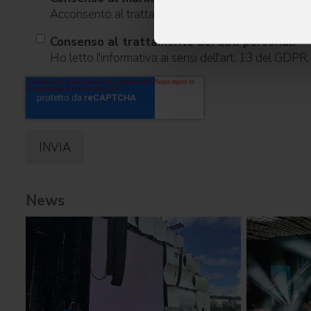
Acconsento al trattamento dei dati per ricevere infor
Consenso al trattamento dei dati personali
Ho letto l'informativa ai sensi dell'art. 13 del GDPR
News