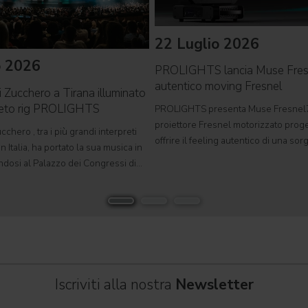
22 Luglio 2026
o 2026
PROLIGHTS lancia Muse Fre
autentico moving Fresnel
i Zucchero a Tirana illuminato
leto rig PROLIGHTS
PROLIGHTS presenta Muse Fresnel
proiettore Fresnel motorizzato proge
cchero , tra i più grandi interpreti
offrire il feeling autentico di una so
n Italia, ha portato la sua musica in
tradizionale in un formato completa
ndosi al Palazzo dei Congressi di
automatizzato. Sviluppato per teatri, s
suo tour " Overdose D'Amore Gold -
e set cinematografici,
 " e registrando il tutto esaurito
Iscriviti alla nostra
Newsletter