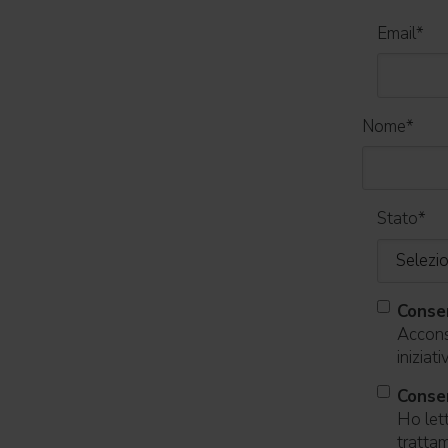
Email
*
Nome
*
Stato
*
Conse
Acconse
iniziat
Consen
Ho lett
trattam