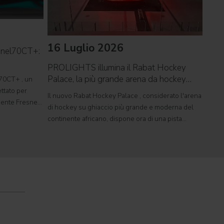
16 Luglio 2026
09 
snel70CT+:
PROLIGHTS illumina il Rabat Hockey
PROL
Palace, la più grande arena da hockey
reco
70CT+ , un
d'Africa
ttato per
Il nuovo Rabat Hockey Palace , considerato l'arena
Il ca
rgente Fresnel
di hockey su ghiaccio più grande e moderna del
Tor V
mente
continente africano, dispone ora di una pista
conce
tudi televisivi
polivalente di dimensioni olimpiche, in grado di
music
ospitare competizioni internazionali, concerti e
pagant
grandi eventi