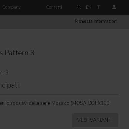
Company
Contatti
EN
IT
Richiesta Informazioni
s Pattern 3
rn 3
cipali:
er i dispositivi della serie Mosaico (MOSAICOFX100
VEDI VARIANTI