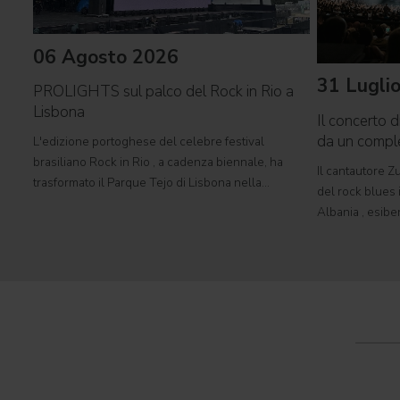
06 Agosto 2026
31 Lugli
PROLIGHTS sul palco del Rock in Rio a
Lisbona
Il concerto d
da un comp
L'edizione portoghese del celebre festival
brasiliano Rock in Rio , a cadenza biennale, ha
Il cantautore Zu
trasformato il Parque Tejo di Lisbona nella
del rock blues i
leggendaria Cidade do Rock . In quattro giornate
Albania , esibe
all'insegna di musica, magia e connessione,
Tirana con il 
decine di artisti internazionali
World Tour 2026