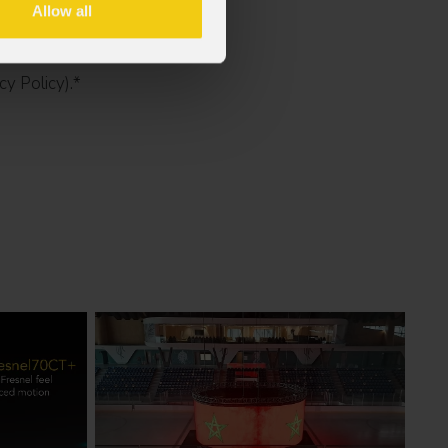
Allow all
cy Policy).
*