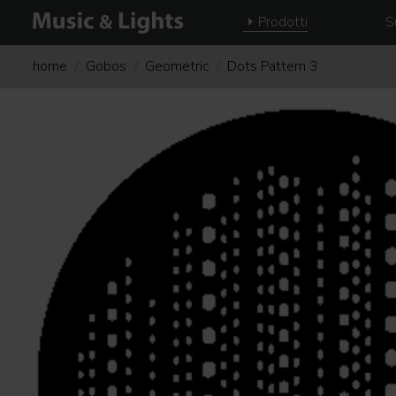
Prodotti
S
home
Gobos
Geometric
Dots Pattern 3