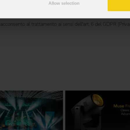
Allow selection
mazioni commerciali e iniziative di marketing.
; acconsento al trattamento ai sensi dell'art. 6 del GDPR (Priva