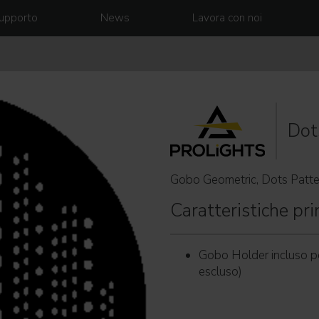
upporto
News
Lavora con noi
Dot
Gobo Geometric, Dots Patte
Caratteristiche prin
Gobo Holder incluso p
escluso)