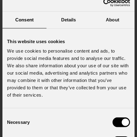
Cognome
*
Consent
Details
About
Email
*
This website uses cookies
We use cookies to personalise content and ads, to
Nome Azienda
provide social media features and to analyse our traffic.
We also share information about your use of our site with
our social media, advertising and analytics partners who
may combine it with other information that you’ve
Stato
*
provided to them or that they’ve collected from your use
of their services.
Cell.
Consent
Necessary
Selection
Messaggio