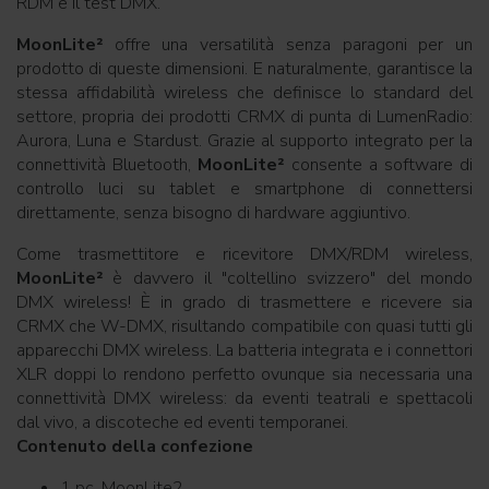
RDM e il test DMX.
MoonLite²
offre una versatilità senza paragoni per un
prodotto di queste dimensioni. E naturalmente, garantisce la
stessa affidabilità wireless che definisce lo standard del
settore, propria dei prodotti CRMX di punta di LumenRadio:
Aurora, Luna e Stardust. Grazie al supporto integrato per la
connettività Bluetooth,
MoonLite²
consente a software di
controllo luci su tablet e smartphone di connettersi
direttamente, senza bisogno di hardware aggiuntivo.
Come trasmettitore e ricevitore DMX/RDM wireless,
MoonLite²
è davvero il "coltellino svizzero" del mondo
DMX wireless! È in grado di trasmettere e ricevere sia
CRMX che W-DMX, risultando compatibile con quasi tutti gli
apparecchi DMX wireless. La batteria integrata e i connettori
XLR doppi lo rendono perfetto ovunque sia necessaria una
connettività DMX wireless: da eventi teatrali e spettacoli
dal vivo, a discoteche ed eventi temporanei.
Contenuto della confezione
1 pc. MoonLite2