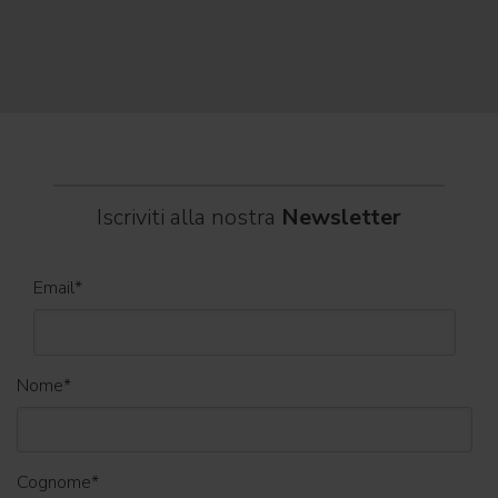
musica, magia e connessione, decine di artisti internazionali
Itali
dei C
World
Iscriviti alla nostra
Newsletter
Email
*
Nome
*
Cognome
*