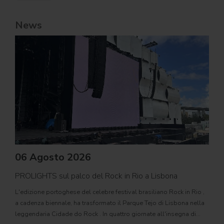
News
06 Agosto 2026
PROLIGHTS sul palco del Rock in Rio a Lisbona
31
L'edizione portoghese del celebre festival brasiliano Rock in Rio ,
Il c
a cadenza biennale, ha trasformato il Parque Tejo di Lisbona nella
com
leggendaria Cidade do Rock . In quattro giornate all'insegna di
Il ca