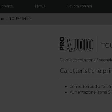
upporto
News
Lavora con noi
one
TOUR66450
TO
Cavo alimentazione / segna
Caratteristiche prin
Connettori audio Neu
Alimentazione: spina