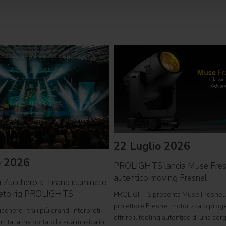
22 Luglio 2026
o 2026
PROLIGHTS lancia Muse Fre
autentico moving Fresnel
i Zucchero a Tirana illuminato
leto rig PROLIGHTS
PROLIGHTS presenta Muse Fresnel
proiettore Fresnel motorizzato proge
cchero , tra i più grandi interpreti
offrire il feeling autentico di una so
n Italia, ha portato la sua musica in