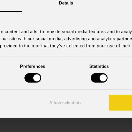
Details
Cell.
e content and ads, to provide social media features and to analy
 our site with our social media, advertising and analytics partn
 provided to them or that they’ve collected from your use of their
Preferences
Statistics
mazioni commerciali e iniziative di marketing.
; acconsento al trattamento ai sensi dell'art. 6 del GDPR (Priva
Allow selection