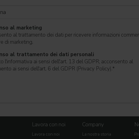
nso al marketing
nto al trattamento dei dati per ricevere informazioni commerc
ive di marketing.
so al trattamento dei dati personali
o l'informativa ai sensi dell'art. 13 del GDPR; acconsento al
ento ai sensi dell'art. 6 del GDPR (Privacy Policy).
*
Lavora con noi
Company
No
Lavora con noi
La nostra storia
Pr