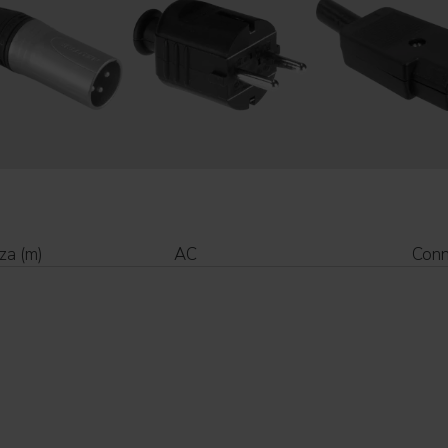
za (m)
AC
Conn