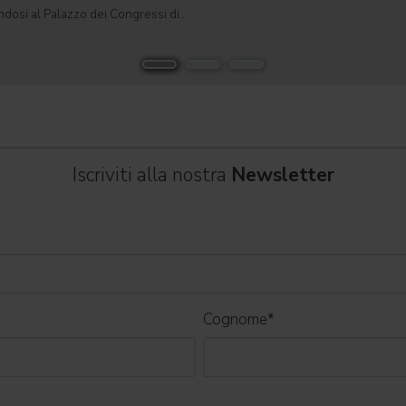
tradizionale in un formato completa
ndosi al Palazzo dei Congressi di
automatizzato. Sviluppato per teatri, s
suo tour " Overdose D'Amore Gold -
e set cinematografici,
 " e registrando il tutto esaurito
Iscriviti alla nostra
Newsletter
Cognome
*