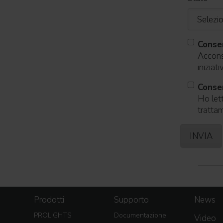
Conse
Acconse
iniziat
Consen
Ho lett
trattam
Prodotti
Supporto
News
PROLIGHTS
Documentazione
Video