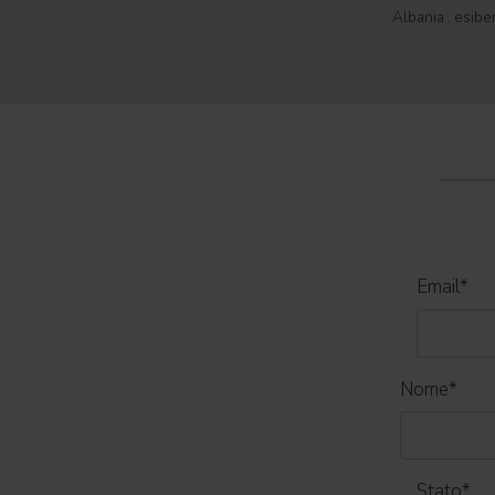
leggendaria Cidade do Rock . In quattro giornate
Albania , esibe
all'insegna di musica, magia e connessione,
Tirana con il 
decine di artisti internazionali
World Tour 2026
Email
*
Nome
*
Stato
*