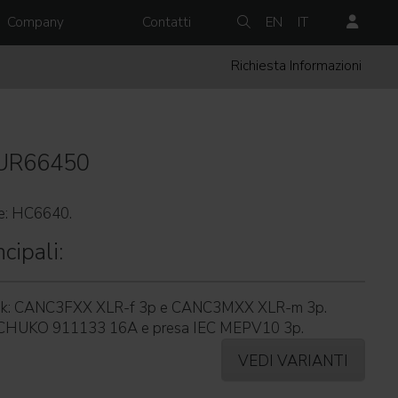
Company
Contatti
EN
IT
Richiesta Informazioni
UR66450
le: HC6640.
cipali:
trik: CANC3FXX XLR-f 3p e CANC3MXX XLR-m 3p.
 SCHUKO 911133 16A e presa IEC MEPV10 3p.
VEDI VARIANTI