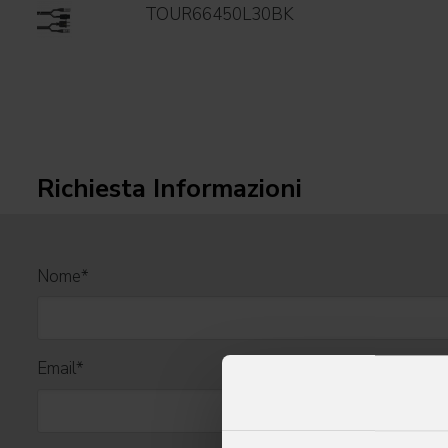
TOUR66450L30BK
Richiesta Informazioni
Nome
*
Email
*