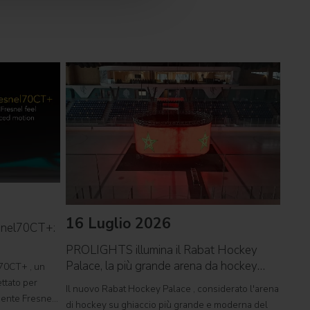
16 Luglio 2026
09 
snel70CT+:
PROLIGHTS illumina il Rabat Hockey
PROL
Palace, la più grande arena da hockey
reco
70CT+ , un
d'Africa
ttato per
Il nuovo Rabat Hockey Palace , considerato l'arena
Il ca
rgente Fresnel
di hockey su ghiaccio più grande e moderna del
Tor V