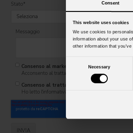
Consent
Stato
*
This website uses cookies
Messaggio
We use cookies to personalis
information about your use of
other information that you’ve
Consent
Consenso al marketing
Necessary
Selection
Acconsento al trattamento dei dati per ricevere infor
Consenso al trattamento dei dati personali
Ho letto l'informativa ai sensi dell'art. 13 del GDPR