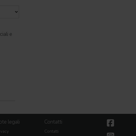
iali e
te legali
Contatti
ivacy
Contatti