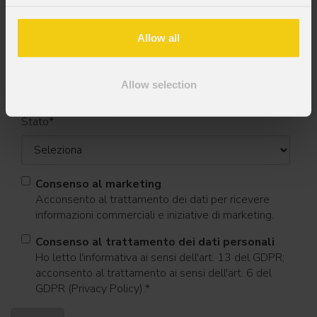
Allow all
Cognome
*
Allow selection
Stato
*
Consenso al marketing
Acconsento al trattamento dei dati per ricevere
informazioni commerciali e iniziative di marketing.
Consenso al trattamento dei dati personali
Ho letto l'informativa ai sensi dell'art. 13 del GDPR;
acconsento al trattamento ai sensi dell'art. 6 del
GDPR (Privacy Policy).
*