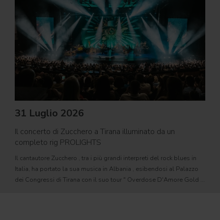
22
PRO
31 Luglio 2026
movi
Il concerto di Zucchero a Tirana illuminato da un
PROL
completo rig PROLIGHTS
motor
Il cantautore Zucchero , tra i più grandi interpreti del rock blues in
sorge
Italia, ha portato la sua musica in Albania , esibendosi al Palazzo
autom
dei Congressi di Tirana con il suo tour " Overdose D'Amore Gold -
cinem
World Tour 2026 " e registrando il tutto esaurito