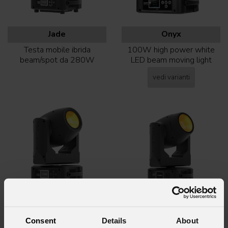
Jade
Onyx
Testa mobile ibrida
100W high power white
beam/spot da 280W
LED beam moving light
vedi varianti
Ruby
Ruby
FCX
Proiettore beam compatto
Testa mobile beam LED
Consent
Details
About