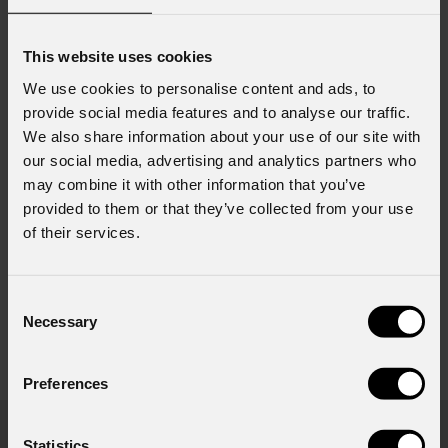
da 132W
RGB FC 50W con
rotazione infinita
vedi varianti
This website uses cookies
We use cookies to personalise content and ads, to
provide social media features and to analyse our traffic.
We also share information about your use of our site with
our social media, advertising and analytics partners who
may combine it with other information that you’ve
provided to them or that they’ve collected from your use
of their services.
Mini
Ruby
Jet
Beam1
Consent
Necessary
Proiettore beam da
Testa mobile compatta e
Selection
132W con sorgente
precisa LED 14W
bianca HID
vedi varianti
Preferences
Prodotti in evidenza
Statistics