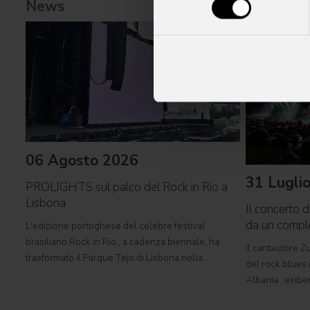
News
06 Agosto 2026
31 Lugli
PROLIGHTS sul palco del Rock in Rio a
Lisbona
Il concerto d
da un comp
L'edizione portoghese del celebre festival
brasiliano Rock in Rio , a cadenza biennale, ha
Il cantautore Zu
trasformato il Parque Tejo di Lisbona nella
del rock blues i
leggendaria Cidade do Rock . In quattro giornate
Albania , esibe
all'insegna di musica, magia e connessione,
Tirana con il 
decine di artisti internazionali