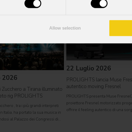
Allow selection
22 Luglio 2026
o 2026
PROLIGHTS lancia Muse Fre
autentico moving Fresnel
i Zucchero a Tirana illuminato
leto rig PROLIGHTS
PROLIGHTS presenta Muse Fresnel
proiettore Fresnel motorizzato proge
cchero , tra i più grandi interpreti
offrire il feeling autentico di una so
n Italia, ha portato la sua musica in
tradizionale in un formato completa
ndosi al Palazzo dei Congressi di
automatizzato. Sviluppato per teatri, s
suo tour " Overdose D'Amore Gold -
e set cinematografici,