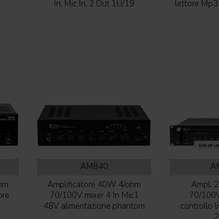
In, Mic In, 2 Out 1U/19
lettore Mp3
AM840
A
ohm
Amplificatore 40W 4/ohm
Ampl. 
ore
70/100V mixer 4 In Mic1
70/100V
48V alimentazione phantom
controllo l
2