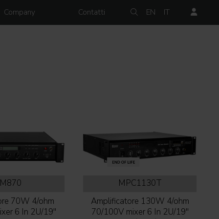
Company
Contatti
EN
IT
M870
MPC1130T
tore 70W 4/ohm
Amplificatore 130W 4/ohm
xer 6 In 2U/19''
70/100V mixer 6 In 2U/19''