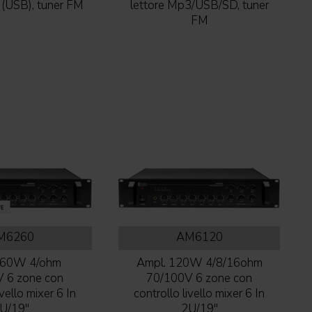
 (USB), tuner FM
lettore Mp3/USB/SD, tuner
FM
M6260
AM6120
260W 4/ohm
Ampl. 120W 4/8/16ohm
 6 zone con
70/100V 6 zone con
ivello mixer 6 In
controllo livello mixer 6 In
U/19''
2U/19''