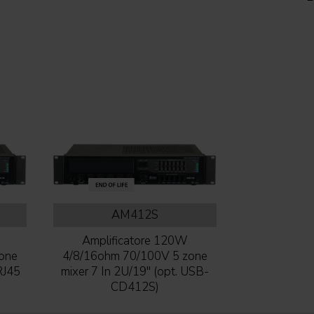
AM412S
Amplificatore 120W
one
4/8/16ohm 70/100V 5 zone
 RJ45
mixer 7 In 2U/19'' (opt. USB-
CD412S)