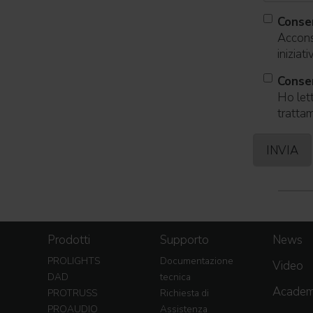
Conse
Acconse
iniziat
Consen
Ho lett
trattam
Prodotti
Supporto
News
PROLIGHTS
Documentazione
Video
DAD
tecnica
Acade
PROTRUSS
Richiesta di
PROAUDIO
Assistenza