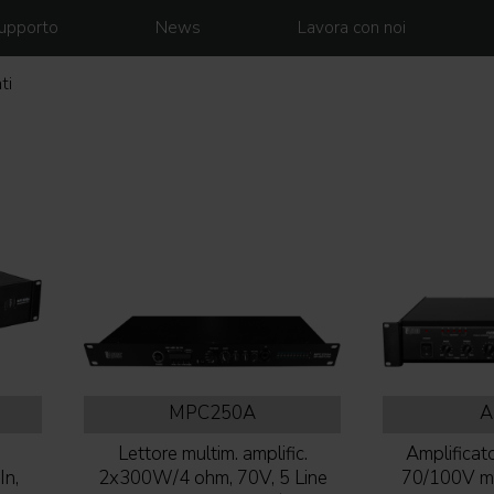
upporto
News
Lavora con noi
ti
MPC250A
A
Lettore multim. amplific.
Amplifica
In,
2x300W/4 ohm, 70V, 5 Line
70/100V mi