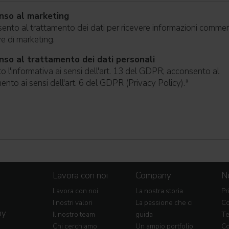
nso al marketing
nto al trattamento dei dati per ricevere informazioni commerc
ive di marketing.
so al trattamento dei dati personali
o l'informativa ai sensi dell'art. 13 del GDPR; acconsento al
ento ai sensi dell'art. 6 del GDPR (Privacy Policy).
*
Lavora con noi
Company
No
Lavora con noi
La nostra storia
Pr
I nostri valori
La passione che ci
Co
my
Il nostro team
guida
Te
Chi cerchiamo
Un ampio portfolio
Co