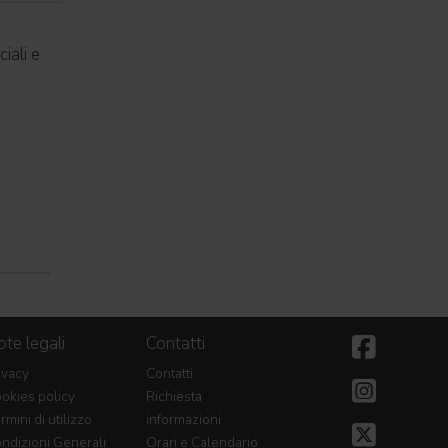
iali e
te legali
Contatti
ivacy
Contatti
okies policy
Richiesta
rmini di utilizzo
informazioni
ndizioni Generali
Orari e Calendario