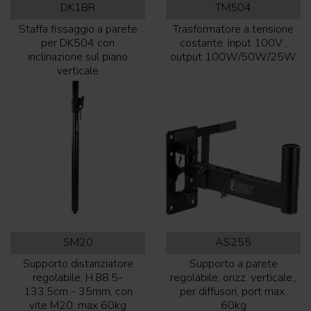
DK1BR
TM504
Staffa fissaggio a parete
Trasformatore a tensione
per DK504 con
costante. Input 100V ,
inclinazione sul piano
output 100W/50W/25W
verticale
SM20
AS255
Supporto distanziatore
Supporto a parete
regolabile, H.88.5-
regolabile, orizz. verticale.,
133.5cm - 35mm, con
per diffusori, port max.
vite M20, max 60kg
60kg