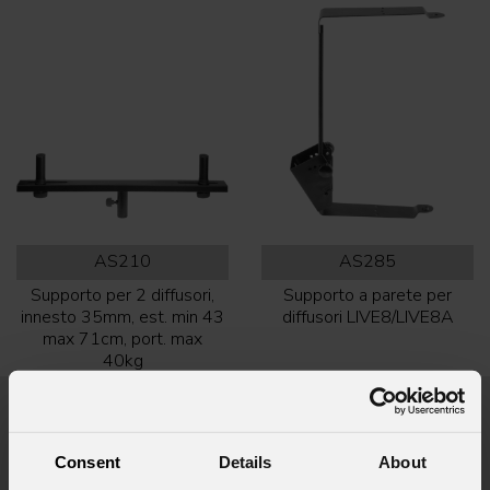
AS210
AS285
Supporto per 2 diffusori,
Supporto a parete per
innesto 35mm, est. min 43
diffusori LIVE8/LIVE8A
max 71cm, port. max
40kg
Prodotti in evidenza
Consent
Details
About