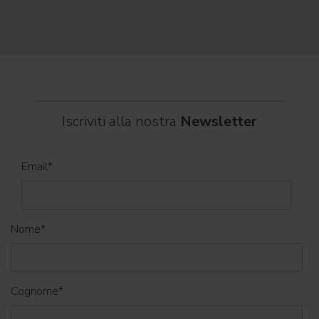
dei C
World
Iscriviti alla nostra
Newsletter
Email
*
Nome
*
Cognome
*