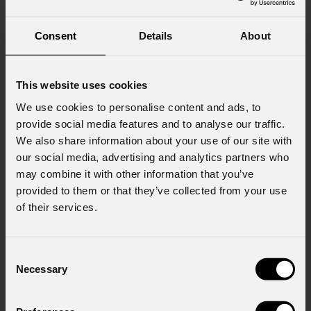
Consent
Details
About
Consenso al marketing
Acconsento al trattamento dei dati per
This website uses cookies
ricevere informazioni commerciali e iniziative di
marketing.
We use cookies to personalise content and ads, to
provide social media features and to analyse our traffic.
Consenso al trattamento dei dati
We also share information about your use of our site with
personali
our social media, advertising and analytics partners who
Ho letto l'informativa ai sensi dell'art. 13 del
GDPR; acconsento al trattamento ai sensi
may combine it with other information that you’ve
dell'art. 6 del GDPR (Privacy Policy).
*
provided to them or that they’ve collected from your use
of their services.
Consent
Necessary
Selection