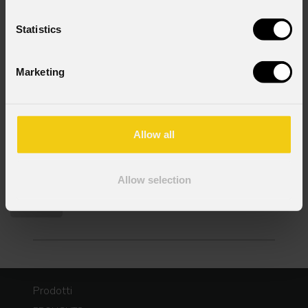
Stato
*
Statistics
Consenso al marketing
Marketing
Acconsento al trattamento dei dati per ricevere
informazioni commerciali e iniziative di marketing.
Consenso al trattamento dei dati personali
Allow all
Ho letto l'informativa ai sensi dell'art. 13 del GDPR;
acconsento al trattamento ai sensi dell'art. 6 del
GDPR (Privacy Policy).
*
Allow selection
Prodotti