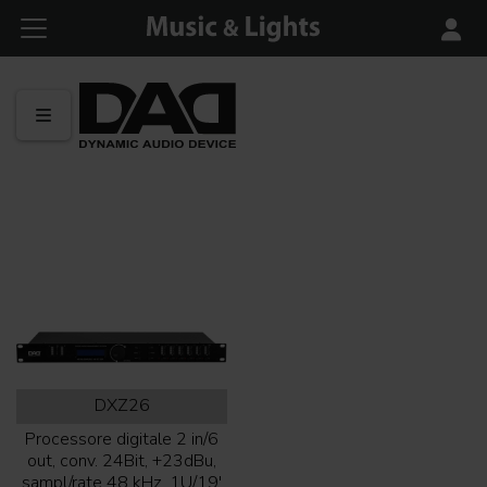
DXZ26
Processore digitale 2 in/6
out, conv. 24Bit, +23dBu,
sampl/rate 48 kHz, 1U/19'