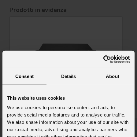
Prodotti in evidenza
Consent
Details
About
Mzx84
This website uses cookies
We use cookies to personalise content and ads, to
provide social media features and to analyse our traffic.
We also share information about your use of our site with
News
our social media, advertising and analytics partners who
may combine it with other information that you’ve