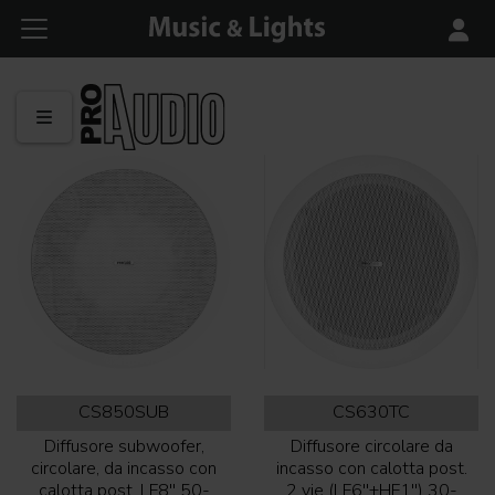
CS850SUB
CS630TC
Diffusore subwoofer,
Diffusore circolare da
circolare, da incasso con
incasso con calotta post.
calotta post. LF8'' 50-
2 vie (LF6''+HF1'') 30-