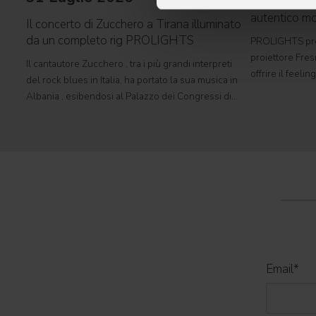
PROLIGHTS 
autentico mo
Il concerto di Zucchero a Tirana illuminato
da un completo rig PROLIGHTS
PROLIGHTS pre
proiettore Fres
Il cantautore Zucchero , tra i più grandi interpreti
offrire il feeli
del rock blues in Italia, ha portato la sua musica in
tradizionale i
Albania , esibendosi al Palazzo dei Congressi di
automatizzato. S
Tirana con il suo tour " Overdose D'Amore Gold -
e set cinematog
World Tour 2026 " e registrando il tutto esaurito
Email
*