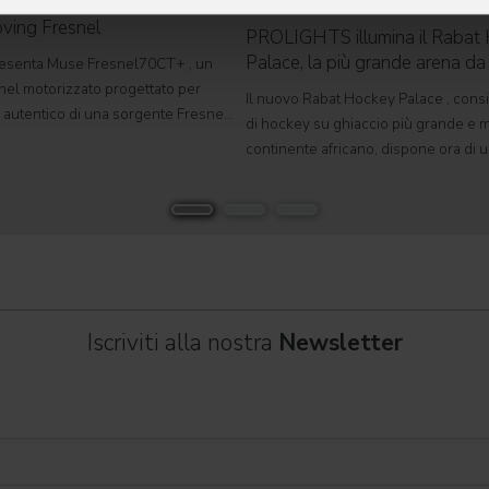
lancia Muse Fresnel70CT+:
ving Fresnel
PROLIGHTS illumina il Rabat
Palace, la più grande arena d
senta Muse Fresnel70CT+ , un
d'Africa
nel motorizzato progettato per
Il nuovo Rabat Hockey Palace , consi
ng autentico di una sorgente Fresnel
di hockey su ghiaccio più grande e 
n un formato completamente
continente africano, dispone ora di u
viluppato per teatri, studi televisivi
polivalente di dimensioni olimpiche, 
rafici,
ospitare competizioni internazionali,
grandi eventi
Iscriviti alla nostra
Newsletter