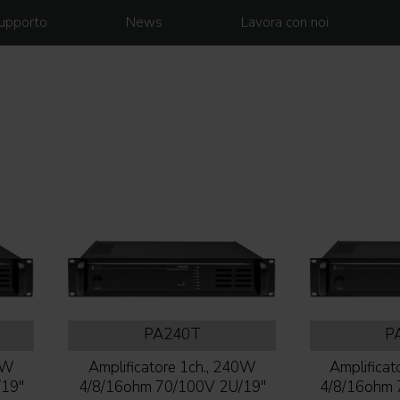
upporto
News
Lavora con noi
PA240T
P
60W
Amplificatore 1ch., 240W
Amplificat
19''
4/8/16ohm 70/100V 2U/19''
4/8/16ohm 