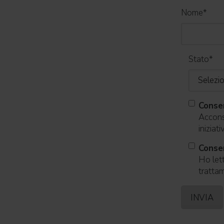
Nome
*
Stato
*
Conse
Acconse
iniziat
Consen
Ho lett
trattam