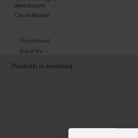
alimentazione
Cavi multipolari
Discontinued
End of life
Prodotti in evidenza