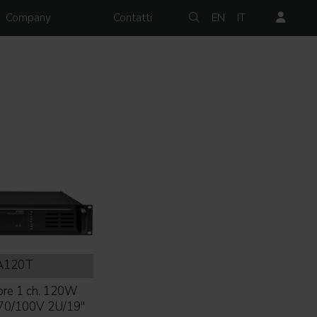
Company
Contatti
EN
IT
A120T
ore 1 ch. 120W
70/100V 2U/19''