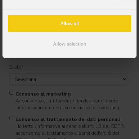
Nome
*
Allow all
Cognome
*
Allow selection
Stato
*
Consenso al marketing
Acconsento al trattamento dei dati per ricevere
informazioni commerciali e iniziative di marketing.
Consenso al trattamento dei dati personali
Ho letto l'informativa ai sensi dell'art. 13 del GDPR;
acconsento al trattamento ai sensi dell'art. 6 del