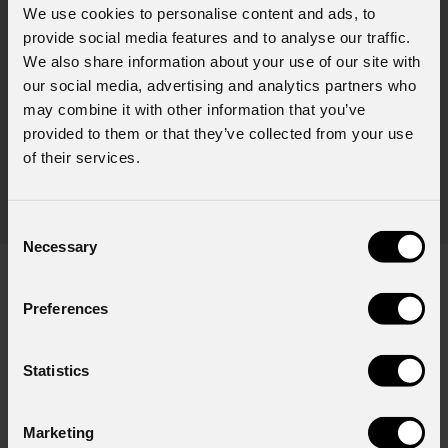
06 Agosto 2026
We use cookies to personalise content and ads, to
provide social media features and to analyse our traffic.
PROLIGHTS sul palco del Rock in Rio a Lisbona
31
We also share information about your use of our site with
L'edizione portoghese del celebre festival brasiliano Rock in Rio ,
Il c
our social media, advertising and analytics partners who
a cadenza biennale, ha trasformato il Parque Tejo di Lisbona nella
com
may combine it with other information that you’ve
leggendaria Cidade do Rock . In quattro giornate all'insegna di
provided to them or that they’ve collected from your use
Il ca
musica, magia e connessione, decine di artisti internazionali
of their services.
Itali
dei C
World
Consent
Necessary
Selection
Preferences
Iscriviti alla nostra
Newsletter
Statistics
Email
*
Marketing