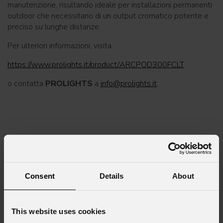
manutenzione, risultando ideale per installazioni permanenti
outdoor che necessitano di un output cromatico potente e
preciso su lunghe distanze.
Per ulteriori informazioni, visita:
https://www.prolights.it/product/ARCPOD300FCLT
o contatta
PROLIGHTS
a
info@prolights.it
.
Iscriviti alla nostra
Newsletter
Consent
Details
About
Email
*
This website uses cookies