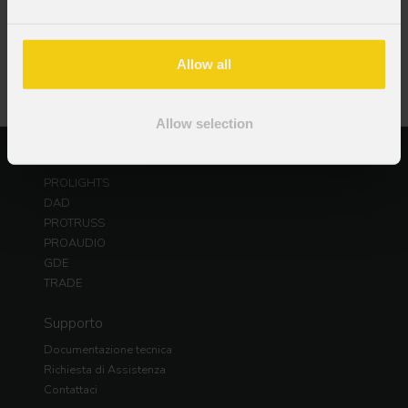
Allow all
Allow selection
Prodotti
PROLIGHTS
DAD
PROTRUSS
PROAUDIO
GDE
TRADE
Supporto
Documentazione tecnica
Richiesta di Assistenza
Contattaci