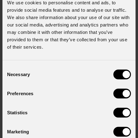
We use cookies to personalise content and ads, to
Nome
*
provide social media features and to analyse our traffic.
We also share information about your use of our site with
our social media, advertising and analytics partners who
may combine it with other information that you’ve
Cognome
*
provided to them or that they’ve collected from your use
of their services.
Stato
*
Consent
Necessary
Selection
Consenso al marketing
Preferences
Acconsento al trattamento dei dati per ricevere
informazioni commerciali e iniziative di marketing.
Statistics
Consenso al trattamento dei dati personali
Ho letto l'informativa ai sensi dell'art. 13 del GDPR;
acconsento al trattamento ai sensi dell'art. 6 del
Marketing
GDPR (Privacy Policy).
*