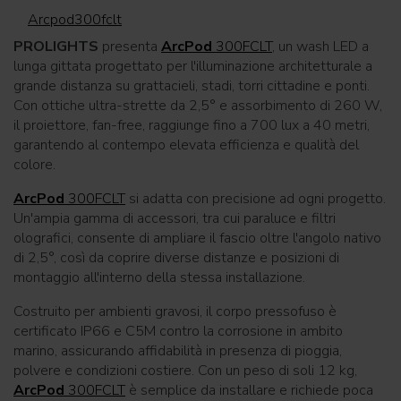
Arcpod300fclt
PROLIGHTS
presenta
ArcPod
300FCLT
, un wash LED a
lunga gittata progettato per l'illuminazione architetturale a
grande distanza su grattacieli, stadi, torri cittadine e ponti.
Con ottiche ultra-strette da 2,5° e assorbimento di 260 W,
il proiettore, fan-free, raggiunge fino a 700 lux a 40 metri,
garantendo al contempo elevata efficienza e qualità del
colore.
ArcPod
300FCLT
si adatta con precisione ad ogni progetto.
Un'ampia gamma di accessori, tra cui paraluce e filtri
olografici, consente di ampliare il fascio oltre l'angolo nativo
di 2,5°, così da coprire diverse distanze e posizioni di
montaggio all'interno della stessa installazione.
Costruito per ambienti gravosi, il corpo pressofuso è
certificato IP66 e C5M contro la corrosione in ambito
marino, assicurando affidabilità in presenza di pioggia,
polvere e condizioni costiere. Con un peso di soli 12 kg,
ArcPod
300FCLT
è semplice da installare e richiede poca