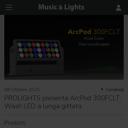
08 Ottobre 2025
Condividi
PROLIGHTS presenta ArcPod 300FCLT:
Wash LED a lunga gittata
Prodotti