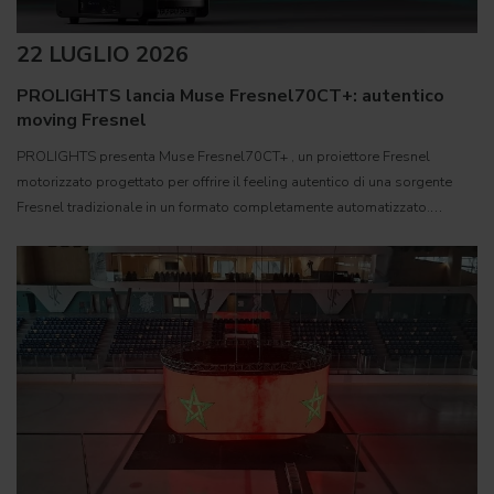
22 LUGLIO 2026
PROLIGHTS lancia Muse Fresnel70CT+: autentico
moving Fresnel
PROLIGHTS presenta Muse Fresnel70CT+ , un proiettore Fresnel
motorizzato progettato per offrire il feeling autentico di una sorgente
Fresnel tradizionale in un formato completamente automatizzato.
Sviluppato per teatri, studi televisivi e set cinematografici,