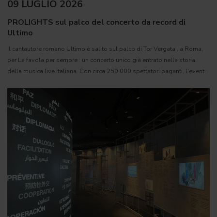
09 LUGLIO 2026
PROLIGHTS sul palco del concerto da record di
Ultimo
Il cantautore romano Ultimo è salito sul palco di Tor Vergata , a Roma,
per La favola per sempre : un concerto unico già entrato nella storia
della musica live italiana. Con circa 250.000 spettatori paganti, l'evento
si è attestato come il più grande