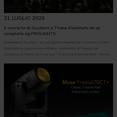
31 LUGLIO 2026
Il concerto di Zucchero a Tirana illuminato da un
completo rig PROLIGHTS
Il cantautore Zucchero , tra i più grandi interpreti del rock blues in Italia,
ha portato la sua musica in Albania , esibendosi al Palazzo dei
Congressi di Tirana con il suo tour " Overdose D'Amore Gold - World
Tour 2026 " e registrando il tutto esaurito