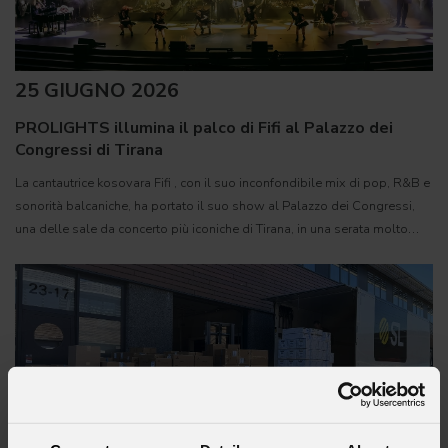
25 GIUGNO 2026
PROLIGHTS illumina il palco di Fifi al Palazzo dei
Congressi di Tirana
La cantautrice kosovara Fifi , con il suo inconfondibile mix di pop, R&B e
sonorità balcaniche, ha portato il suo show al Palazzo dei Congressi,
una delle sale da concerto più iconiche di Tirana, in una serata molto
attesa dal pubblico albanese. 166