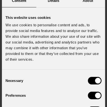
Consent
Details
About
23 GIUGNO 2026
This website uses cookies
We use cookies to personalise content and ads, to
Stagelight rinnova la sua flotta con 825 fixture
PROLIGHTS
provide social media features and to analyse our traffic.
We also share information about your use of our site with
Stagelight , storica rental company con sede a Den Bosch, attiva da anni
our social media, advertising and analytics partners who
nei settori del live entertainment, dei festival e del mercato corporate,
may combine it with other information that you’ve
compie un ulteriore importante step nel suo processo di crescita.
provided to them or that they’ve collected from your use
L'azienda, già parte di Ampco Flashlight
of their services.
Consent
Necessary
Selection
Preferences