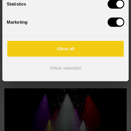
Statistics
Marketing
19 GIUGNO 2026
Alla Votivkirche di Vienna, la Genesi raccontata in
Allow all
luce con le Astra Hybrid330 di PROLIGHTS
La Votivkirche di Vienna , uno dei monumenti cattolici più importanti
Allow selection
della città ed esempio emblematico di architettura neogotica, ha fatto da
cornice a Light of Creation , un'esperienza immersiva di luci e suoni che
racconta la storia della Genesi