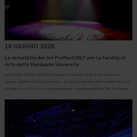
16 GIUGNO 2026
La versatilità del Jet Profile300LT per la Faculty of
Arts della Macquarie University
La Faculty of Arts della Macquarie University di Sydney vanta uno
spazio didattico polifunzionale, i cui utilizzi variano dai concerti dal vivo
al teatro musicale, fino alle produzioni cinematografiche. Per far fronte
alla varietà di applicazioni della