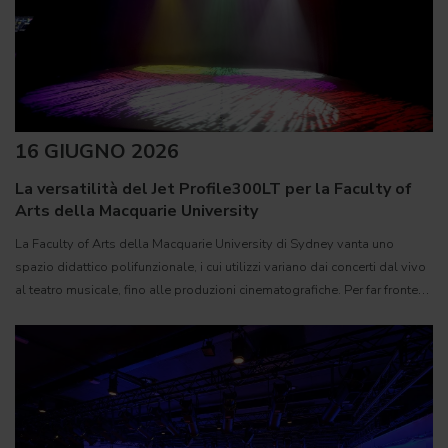
16 GIUGNO 2026
La versatilità del Jet Profile300LT per la Faculty of
Arts della Macquarie University
La Faculty of Arts della Macquarie University di Sydney vanta uno
spazio didattico polifunzionale, i cui utilizzi variano dai concerti dal vivo
al teatro musicale, fino alle produzioni cinematografiche. Per far fronte
alla varietà di applicazioni della