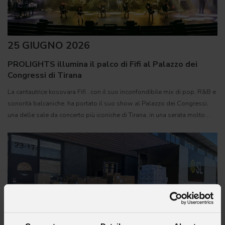
25 GIUGNO 2026
PROLIGHTS illumina il palco di Fifi al Palazzo dei
Congressi di Tirana
La cantautrice kosovara Fifi , con il suo inconfondibile mix di pop, R&B e
sonorità balcaniche, ha portato il suo show al Palazzo dei Congressi,
una delle sale da concerto più iconiche di Tirana, in una serata molto
attesa dal pubblico albanese. 166