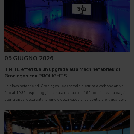
05 GIUGNO 2026
Il NITE effettua un upgrade alla Machinefabriek di
Groningen con PROLIGHTS
La Machinefabriek di Groningen , ex centrale elettrica a carbone attiva
fino al 1936, ospita oggi una sala teatrale da 160 posti ricavata dagli
storici spazi della sala turbine e della caldaia. La struttura è il quartier
generale creativo del NITE (