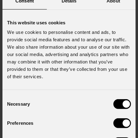
Consent
Details
About
23 GIUGNO 2026
This website uses cookies
We use cookies to personalise content and ads, to
Stagelight rinnova la sua flotta con 825 fixture
PROLIGHTS
provide social media features and to analyse our traffic.
We also share information about your use of our site with
Stagelight , storica rental company con sede a Den Bosch, attiva da anni
our social media, advertising and analytics partners who
nei settori del live entertainment, dei festival e del mercato corporate,
may combine it with other information that you’ve
compie un ulteriore importante step nel suo processo di crescita.
provided to them or that they’ve collected from your use
L'azienda, già parte di Ampco Flashlight
of their services.
Consent
Necessary
Selection
Preferences