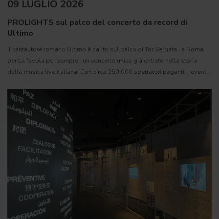
09 LUGLIO 2026
PROLIGHTS sul palco del concerto da record di
Ultimo
Il cantautore romano Ultimo è salito sul palco di Tor Vergata , a Roma,
per La favola per sempre : un concerto unico già entrato nella storia
della musica live italiana. Con circa 250.000 spettatori paganti, l'evento
si è attestato come il più grande