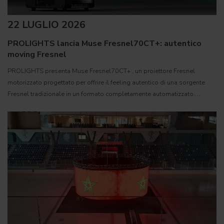
22 LUGLIO 2026
PROLIGHTS lancia Muse Fresnel70CT+: autentico
moving Fresnel
PROLIGHTS presenta Muse Fresnel70CT+ , un proiettore Fresnel
motorizzato progettato per offrire il feeling autentico di una sorgente
Fresnel tradizionale in un formato completamente automatizzato.
Sviluppato per teatri, studi televisivi e set cinematografici,