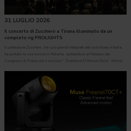
31 LUGLIO 2026
Il concerto di Zucchero a Tirana illuminato da un
completo rig PROLIGHTS
Il cantautore Zucchero , tra i più grandi interpreti del rock blues in Italia,
ha portato la sua musica in Albania , esibendosi al Palazzo dei
Congressi di Tirana con il suo tour " Overdose D'Amore Gold - World
Tour 2026 " e registrando il tutto esaurito