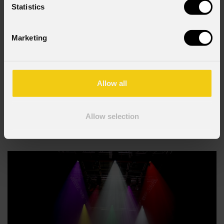
Statistics
Marketing
19 GIUGNO 2026
Alla Votivkirche di Vienna, la Genesi raccontata in
Allow all
luce con le Astra Hybrid330 di PROLIGHTS
La Votivkirche di Vienna , uno dei monumenti cattolici più importanti
Allow selection
della città ed esempio emblematico di architettura neogotica, ha fatto da
cornice a Light of Creation , un'esperienza immersiva di luci e suoni che
racconta la storia della Genesi