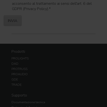
acconsento al trattamento ai sensi dell'art. 6 del
GDPR (Privacy Policy).
*
Prodotti
PROLIGHTS
DAD
PROTRUSS
PROAUDIO
GDE
TRADE
Supporto
Documentazione tecnica