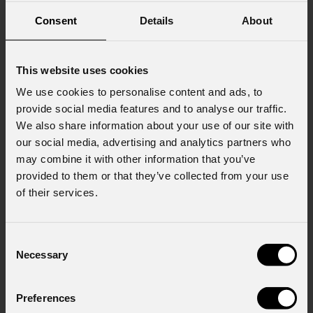
Consent
Details
About
Consenso al marketing
Acconsento al trattamento dei dati per
ricevere informazioni commerciali e iniziative di
This website uses cookies
marketing.
We use cookies to personalise content and ads, to
Consenso al trattamento dei dati
provide social media features and to analyse our traffic.
personali
We also share information about your use of our site with
Ho letto l'informativa ai sensi dell'art. 13 del
our social media, advertising and analytics partners who
GDPR; acconsento al trattamento ai sensi
dell'art. 6 del GDPR (Privacy Policy).
*
may combine it with other information that you’ve
provided to them or that they’ve collected from your use
of their services.
Consent
Necessary
Selection
News
Preferences