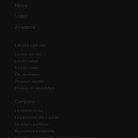
News
Video
Academy
Lavora con noi
Lavora con noi
I nostri valori
Il nostro team
Chi cerchiamo
Posizioni aperte
Modulo di candidatura
Company
La nostra storia
La passione che ci guida
Un ampio portfolio
Assistenza e supporto
Qualità e Sostenibilità: la nostra visione green