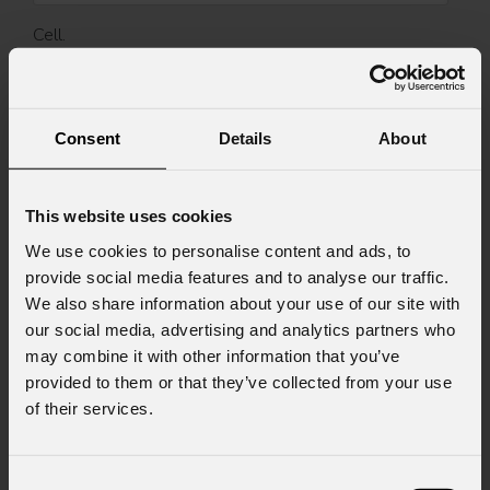
Cell.
Messaggio
Consent
Details
About
This website uses cookies
We use cookies to personalise content and ads, to
Consenso al marketing
Acconsento al trattamento dei dati per
provide social media features and to analyse our traffic.
ricevere informazioni commerciali e iniziative di
We also share information about your use of our site with
marketing.
our social media, advertising and analytics partners who
may combine it with other information that you’ve
Consenso al trattamento dei dati
provided to them or that they’ve collected from your use
personali
of their services.
Ho letto l'informativa ai sensi dell'art. 13 del
GDPR; acconsento al trattamento ai sensi
dell'art. 6 del GDPR (Privacy Policy).
*
Consent