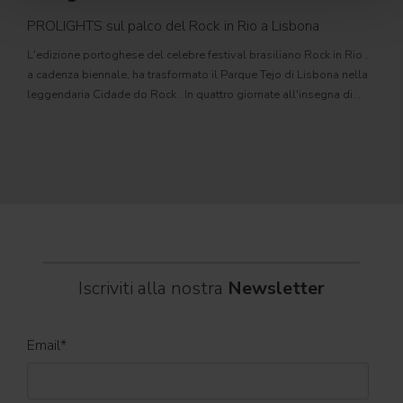
PROLIGHTS sul palco del Rock in Rio a Lisbona
31
L'edizione portoghese del celebre festival brasiliano Rock in Rio ,
Il c
a cadenza biennale, ha trasformato il Parque Tejo di Lisbona nella
com
leggendaria Cidade do Rock . In quattro giornate all'insegna di
Il ca
musica, magia e connessione, decine di artisti internazionali
Itali
dei C
World
Iscriviti alla nostra
Newsletter
Email
*