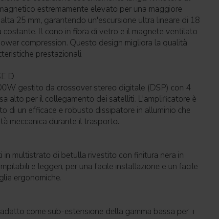
o magnetico estremamente elevato per una maggiore
 alta 25 mm, garantendo un'escursione ultra lineare di 18
ostante. Il cono in fibra di vetro e il magnete ventilato
 power compression. Questo design migliora la qualità
teristiche prestazionali.
SE D
000W gestito da crossover stereo digitale (DSP) con 4
sa alto per il collegamento dei satelliti. L'amplificatore è
o di un efficace e robusto dissipatore in alluminio che
ità meccanica durante il trasporto.
in multistrato di betulla rivestito con finitura nera in
ilabili e leggeri, per una facile installazione e un facile
iglie ergonomiche.
adatto come sub-estensione della gamma bassa per i