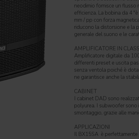
neodimio fornisce un fluss
efficienza. La bobina da 4 "è
mm / pp con forza magnetica c
riducono la distorsione e la
generale del suono e le carat
AMPLIFICATORE IN CLAS
Amplificatore digitale da 1
differenti preset e uscita pas
senza ventola poiché è dotat
ne garantisce anche la stabil
CABINET
I cabinet DAD sono realizzati 
polyurea. I subwoofer sono imp
smontaggio, grazie alle man
APPLICAZIONI
Il BX15SA è perfettamente 