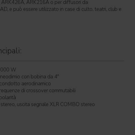
nge ARK426A, ARK216A o per diffusori da
D, e può essere utilizzato in case di culto, teatri, club e
cipali:
e 1000 W
neodimio con bobina da 4"
 condotto aerodinamico
requenze di crossover commutabili
polarità
tereo, uscita segnale XLR COMBO stereo