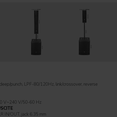
ione di lavoro: 220 V~240 V/50-60 Hz
USCITE
ale d'ingresso: XLR IN/OUT, jack 6.35 mm