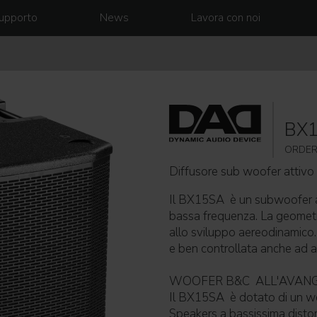
upporto
News
Lavora con noi
BX
ORDER
Diffusore sub woofer attiv
Il BX15SA è un subwoofer am
bassa frequenza. La geometr
allo sviluppo aereodinamico.
e ben controllata anche ad 
WOOFER B&C ALL'AVAN
Il BX15SA è dotato di un w
Speakers a bassissima disto