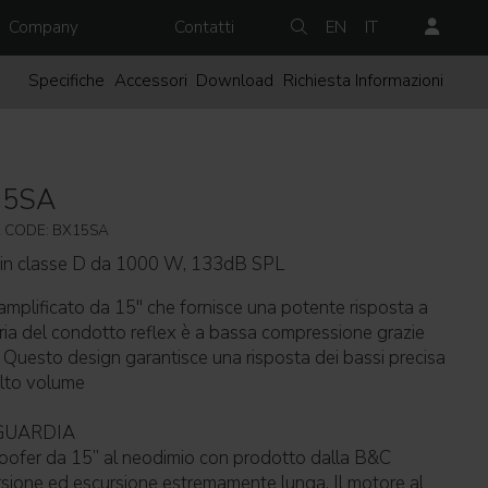
Company
Contatti
EN
IT
Specifiche
Accessori
Download
Richiesta Informazioni
15SA
 CODE: BX15SA
o in classe D da 1000 W, 133dB SPL
plificato da 15" che fornisce una potente risposta a
ia del condotto reflex è a bassa compressione grazie
 Questo design garantisce una risposta dei bassi precisa
alto volume
GUARDIA
oofer da 15” al neodimio con prodotto dalla B&C
rsione ed escursione estremamente lunga. Il motore al