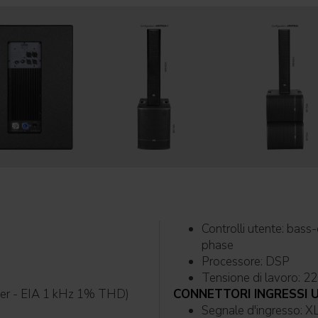
Controlli utente: bass-deep/punch, LPF-80/120Hz, link/crossover, reverse
phase
Processore: DSP
Tens
ower - EIA 1 kHz 1% THD)
CONNETTORI INGRESSI 
Segn