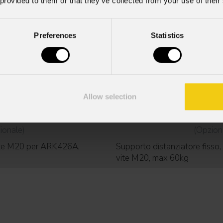
 provided to them or that they’ve collected from your use of their
Preferences
Statistics
Allow selection
20POLE
SM20
ionale)
(Opzion
 vite M20 per ARK426A,
Supporto distanziatore fisso
vite M20, max 60kg