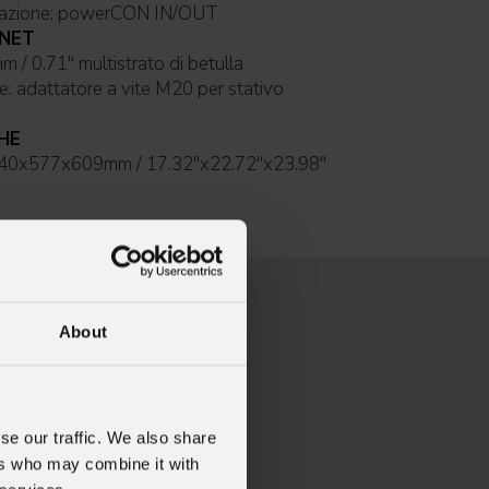
Connessioni di alimentazione: powerCON IN/OUT
INET
Materiale cabinet: 18mm / 0.71'' multistrato di betulla
Sistema di sospensione: adattatore a vite M20 per stativo
HE
440x577x609mm / 17.32''x22.72''x23.98''
About
se our traffic. We also share
ers who may combine it with