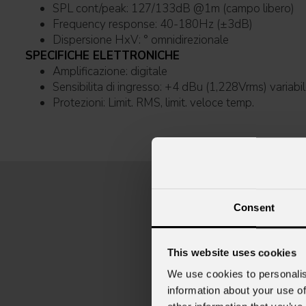
SPL cont/peak: 127/133dB @1m (campo libero)
Frequency response: 40-180Hz (±3dB)
Dispersione HxV: ° omnidirezionale
SPECIFICHE ELETTRONICHE
Amplificazione: digitale
Sensibilita di ingresso: +4 dBu (1,228Vrms) variabi
Protezioni: Limit. RMS, limit. veloce temp.
Consent
This website uses cookies
We use cookies to personalis
information about your use of