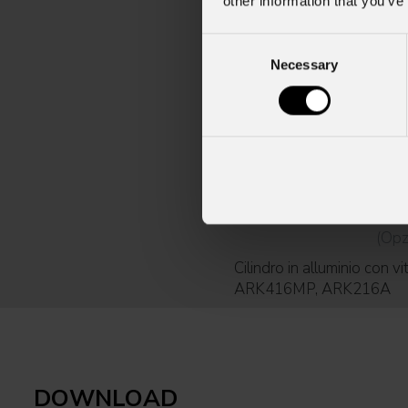
other information that you’ve
Consent
Necessary
Selection
ARKM
(Opz
Cilindro in alluminio con
ARK416MP, ARK216A
DOWNLOAD