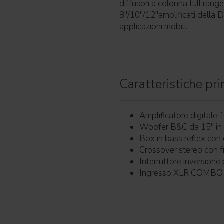
diffusori a colonna full ra
8"/10"/12"amplificati della DA
applicazioni mobili.
Caratteristiche prin
Amplificatore digital
Woofer B&C da 15" in 
Box in bass reflex con
Crossover stereo con f
Interruttore inversione 
Ingresso XLR COMBO s