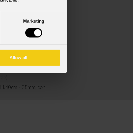
 services.
Marketing
Allow all
40
ale)
, H.40cm - 35mm, con