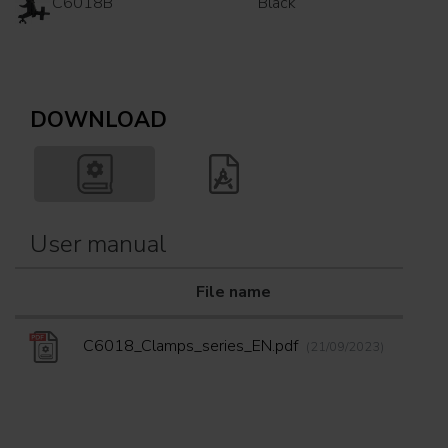
C6018B
Black
DOWNLOAD
User manual
File name
Down
C6018_Clamps_series_EN.pdf
(21/09/2023)