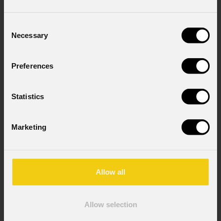
Consenso al trattamento dei dati
personali
Ho letto l'informativa ai sensi dell'art. 13 del
Consent
GDPR; acconsento al trattamento ai sensi
Necessary
Selection
dell'art. 6 del GDPR (Privacy Policy).
*
Preferences
Statistics
Marketing
News
Allow all
Allow selection