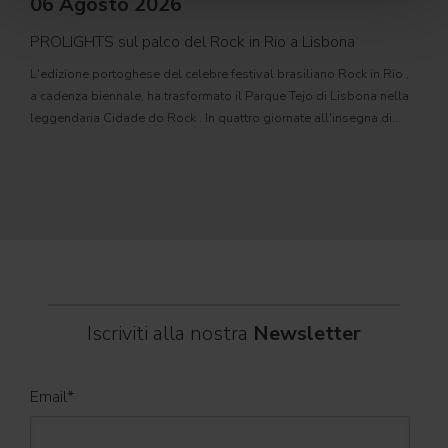
06 Agosto 2026
PROLIGHTS sul palco del Rock in Rio a Lisbona
31
L'edizione portoghese del celebre festival brasiliano Rock in Rio ,
Il c
a cadenza biennale, ha trasformato il Parque Tejo di Lisbona nella
com
leggendaria Cidade do Rock . In quattro giornate all'insegna di
Il ca
musica, magia e connessione, decine di artisti internazionali
Itali
dei C
World
Iscriviti alla nostra
Newsletter
Email
*