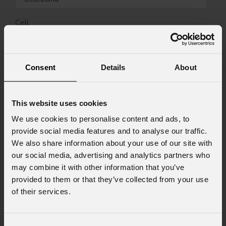
Cell.
Messaggio
Consent
Details
About
This website uses cookies
We use cookies to personalise content and ads, to
Consenso al marketing
provide social media features and to analyse our traffic.
Acconsento al trattamento dei dati per
We also share information about your use of our site with
ricevere informazioni commerciali e iniziative di
our social media, advertising and analytics partners who
marketing.
may combine it with other information that you’ve
Consenso al trattamento dei dati
provided to them or that they’ve collected from your use
personali
of their services.
Ho letto l'informativa ai sensi dell'art. 13 del
GDPR; acconsento al trattamento ai sensi
dell'art. 6 del GDPR (Privacy Policy).
*