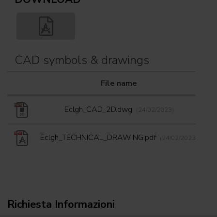
CAD symbols & drawings
File name
D
Eclgh_CAD_2D.dwg
(24/02/2023)
Eclgh_TECHNICAL_DRAWING.pdf
(24/02/2023)
Richiesta Informazioni