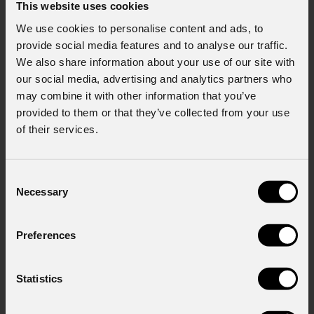
This website uses cookies
Stato
*
We use cookies to personalise content and ads, to
provide social media features and to analyse our traffic.
We also share information about your use of our site with
Cell.
our social media, advertising and analytics partners who
may combine it with other information that you’ve
provided to them or that they’ve collected from your use
of their services.
Messaggio
Consent
Necessary
Selection
Consenso al marketing
Acconsento al trattamento dei dati per
Preferences
ricevere informazioni commerciali e iniziative di
marketing.
Statistics
Consenso al trattamento dei dati
personali