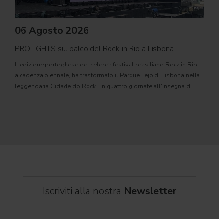
06 Agosto 2026
PROLIGHTS sul palco del Rock in Rio a Lisbona
31
L'edizione portoghese del celebre festival brasiliano Rock in Rio ,
Il c
a cadenza biennale, ha trasformato il Parque Tejo di Lisbona nella
com
leggendaria Cidade do Rock . In quattro giornate all'insegna di
Il ca
musica, magia e connessione, decine di artisti internazionali
Itali
dei C
World
Iscriviti alla nostra
Newsletter