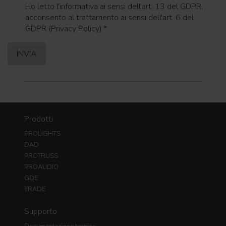
Ho letto l'informativa ai sensi dell'art. 13 del GDPR;
acconsento al trattamento ai sensi dell'art. 6 del
GDPR (Privacy Policy).
*
Prodotti
PROLIGHTS
DAD
PROTRUSS
PROAUDIO
GDE
TRADE
Supporto