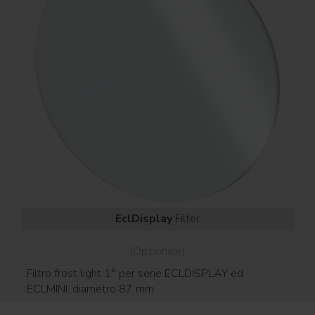
EclDisplay
Filter
(Opzionale)
Filtro frost light 1° per serie ECLDISPLAY ed
Fil
ECLMINI, diametro 87 mm
EC