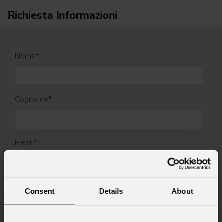
Richiesta Informazioni
Nome
*
Cognome
*
Email
*
Nome Azienda
Consent
Details
About