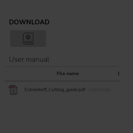
DOWNLOAD
User manual
File name
Downl
Eclminihnff_Cutting_guide.pdf
(23/07/2026)