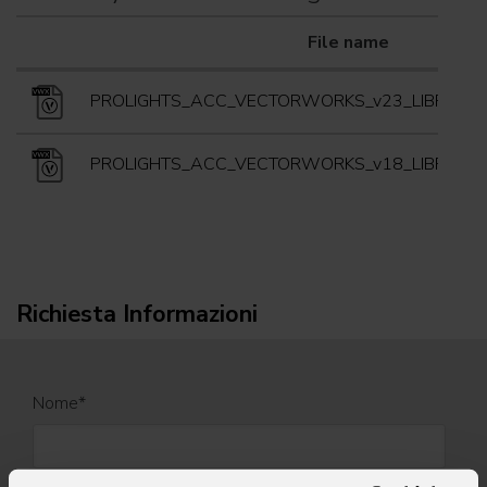
File name
PROLIGHTS_ACC_VECTORWORKS_v23_LIBRARY.
PROLIGHTS_ACC_VECTORWORKS_v18_LIBRARY.
Richiesta Informazioni
Nome
*