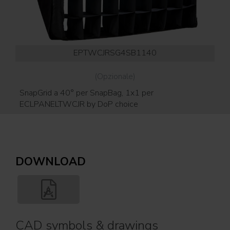
EPTWCJRSG4SB1140
(Opzionale)
SnapGrid a 40° per SnapBag, 1x1 per
Di
ECLPANELTWCJR by DoP choice
(E
DOWNLOAD
CAD symbols & drawings