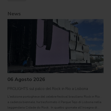
News
06 Agosto 2026
PROLIGHTS sul palco del Rock in Rio a Lisbona
31
L'edizione portoghese del celebre festival brasiliano Rock in Rio ,
Il c
a cadenza biennale, ha trasformato il Parque Tejo di Lisbona nella
com
leggendaria Cidade do Rock . In quattro giornate all'insegna di