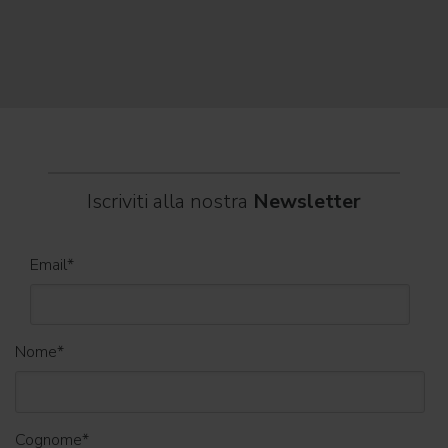
Il ca
musica, magia e connessione, decine di artisti internazionali
Itali
dei C
World
Iscriviti alla nostra
Newsletter
Email
*
Nome
*
Cognome
*