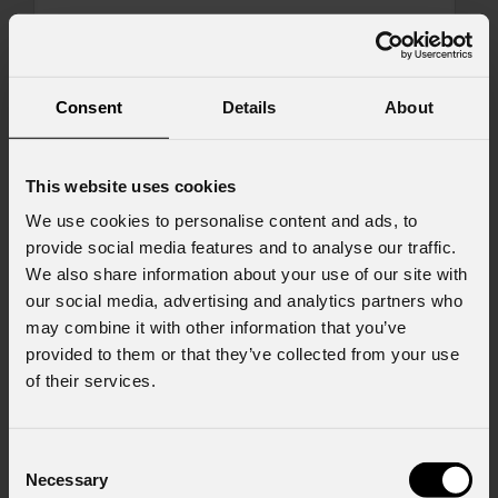
Messaggio
Consent
Details
About
This website uses cookies
Consenso al marketing
Acconsento al trattamento dei dati per
We use cookies to personalise content and ads, to
ricevere informazioni commerciali e iniziative di
provide social media features and to analyse our traffic.
marketing.
We also share information about your use of our site with
our social media, advertising and analytics partners who
Consenso al trattamento dei dati
personali
may combine it with other information that you’ve
Ho letto l'informativa ai sensi dell'art. 13 del
provided to them or that they’ve collected from your use
GDPR; acconsento al trattamento ai sensi
of their services.
dell'art. 6 del GDPR (Privacy Policy).
*
Consent
Necessary
Selection