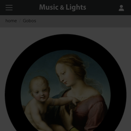
home
Gobos