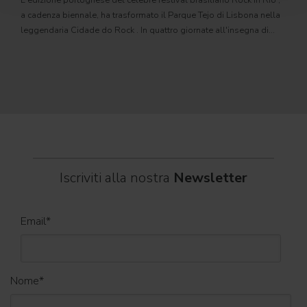
L'edizione portoghese del celebre festival brasiliano Rock in Rio ,
Il c
a cadenza biennale, ha trasformato il Parque Tejo di Lisbona nella
com
leggendaria Cidade do Rock . In quattro giornate all'insegna di
Il ca
musica, magia e connessione, decine di artisti internazionali
Itali
dei C
World
Iscriviti alla nostra
Newsletter
Email
*
Nome
*