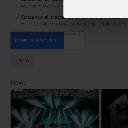
Acconsento al trattamento dei dati per ricevere infor
Consenso al trattamento dei dati personali
Ho letto l'informativa ai sensi dell'art. 13 del GDPR
News