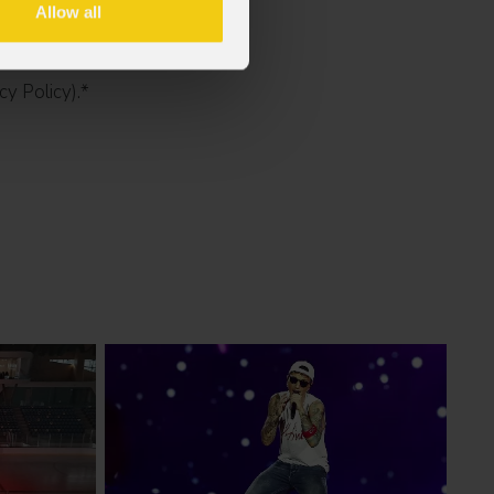
Allow all
cy Policy).
*