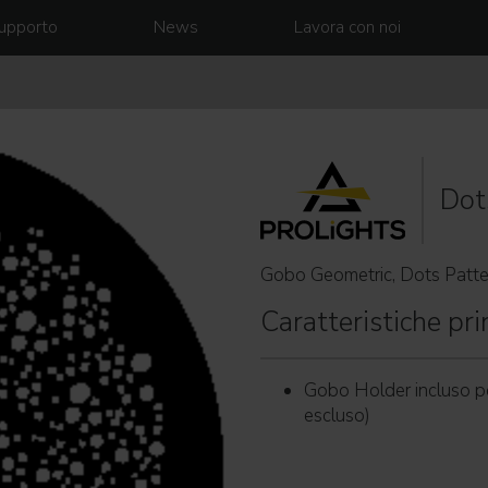
upporto
News
Lavora con noi
Dot
Gobo Geometric, Dots Patte
Caratteristiche prin
Gobo Holder incluso p
escluso)