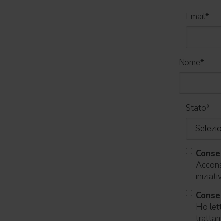
Email
*
Nome
*
Stato
*
Conse
Acconse
iniziat
Consen
Ho lett
trattam