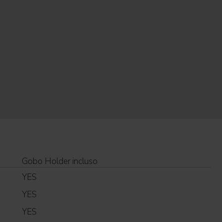
Gobo Holder incluso
YES
YES
YES