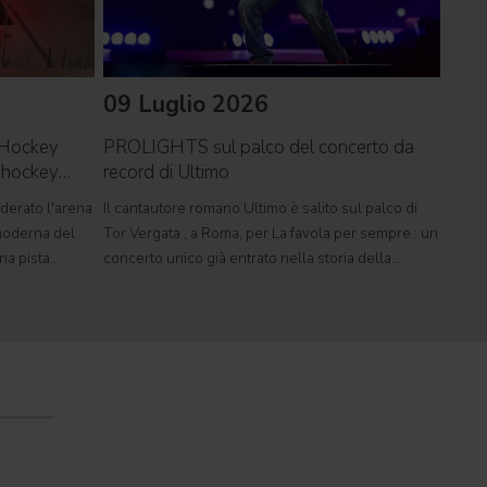
09 Luglio 2026
07 
 Hockey
PROLIGHTS sul palco del concerto da
a hockey
record di Ultimo
Il m
affid
derato l'arena
Il cantautore romano Ultimo è salito sul palco di
PRO
moderna del
Tor Vergata , a Roma, per La favola per sempre : un
Il mu
na pista
concerto unico già entrato nella storia della
immer
in grado di
musica live italiana. Con circa 250.000 spettatori
costr
 concerti e
paganti, l'evento si è attestato come il più grande
Doha 
Intern
Qatar,