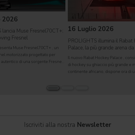
o 2026
16 Luglio 2026
lancia Muse Fresnel70CT+:
ving Fresnel
PROLIGHTS illumina il Rabat
Palace, la più grande arena d
senta Muse Fresnel70CT+ , un
d'Africa
nel motorizzato progettato per
Il nuovo Rabat Hockey Palace , consi
ng autentico di una sorgente Fresnel
di hockey su ghiaccio più grande e 
n un formato completamente
continente africano, dispone ora di u
viluppato per teatri, studi televisivi
polivalente di dimensioni olimpiche, 
rafici,
ospitare competizioni internazionali,
grandi eventi
Iscriviti alla nostra
Newsletter