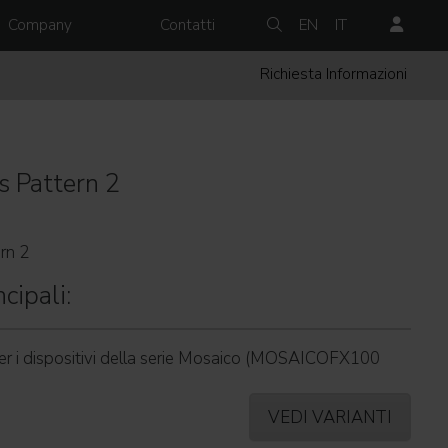
Company
Contatti
EN
IT
Richiesta Informazioni
s Pattern 2
rn 2
cipali:
er i dispositivi della serie Mosaico (MOSAICOFX100
VEDI VARIANTI