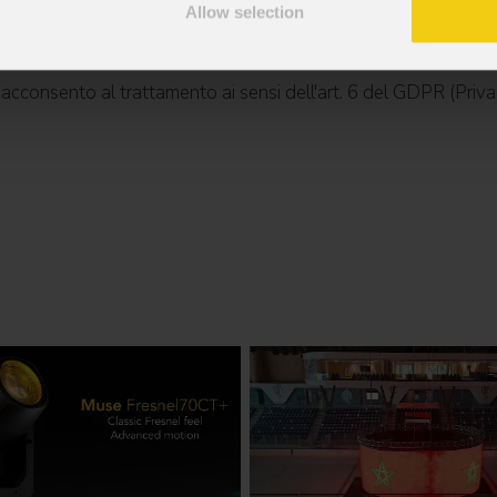
Allow selection
mazioni commerciali e iniziative di marketing.
; acconsento al trattamento ai sensi dell'art. 6 del GDPR (Priva