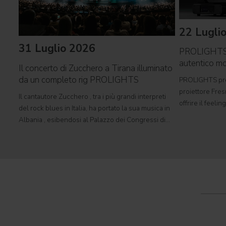
22 Lugli
31 Luglio 2026
PROLIGHTS 
autentico mo
Il concerto di Zucchero a Tirana illuminato
da un completo rig PROLIGHTS
PROLIGHTS pre
proiettore Fres
Il cantautore Zucchero , tra i più grandi interpreti
offrire il feeli
del rock blues in Italia, ha portato la sua musica in
tradizionale i
Albania , esibendosi al Palazzo dei Congressi di
automatizzato. S
Tirana con il suo tour " Overdose D'Amore Gold -
e set cinematog
World Tour 2026 " e registrando il tutto esaurito