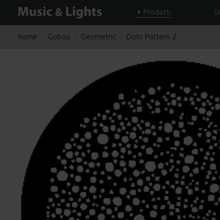
Prodotti
S
home
Gobos
Geometric
Dots Pattern 2