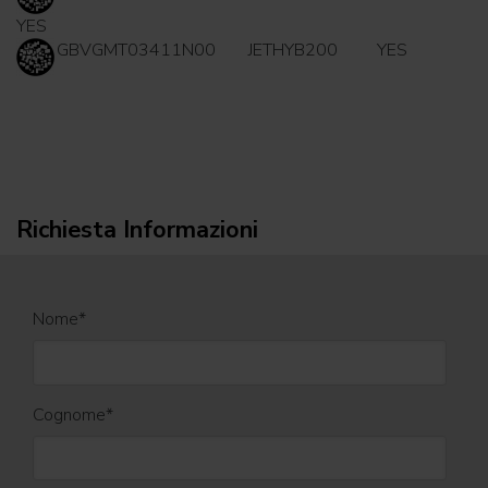
YES
GBVGMT03411N00
JETHYB200
YES
Richiesta Informazioni
Nome
*
Cognome
*