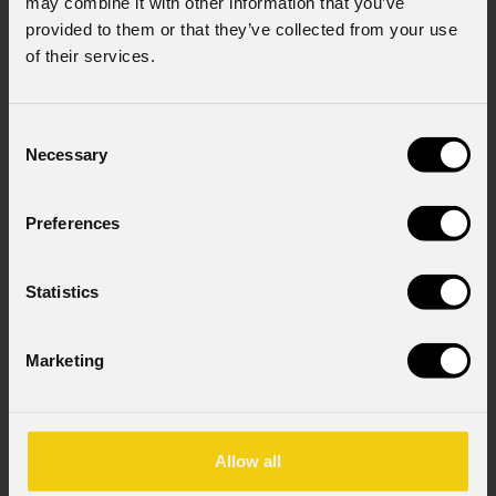
may combine it with other information that you’ve
provided to them or that they’ve collected from your use
Consenso al marketing
of their services.
Acconsento al trattamento dei dati per
ricevere informazioni commerciali e iniziative di
marketing.
Consent
Consenso al trattamento dei dati
Necessary
Selection
personali
Ho letto l'informativa ai sensi dell'art. 13 del
Preferences
GDPR; acconsento al trattamento ai sensi
dell'art. 6 del GDPR (Privacy Policy).
*
Statistics
Marketing
Allow all
News