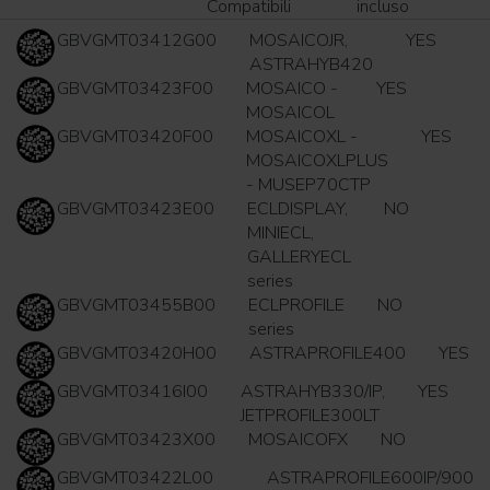
Compatibili
incluso
GBVGMT03412G00
MOSAICOJR,
YES
ASTRAHYB420
GBVGMT03423F00
MOSAICO -
YES
MOSAICOL
GBVGMT03420F00
MOSAICOXL -
YES
MOSAICOXLPLUS
- MUSEP70CTP
GBVGMT03423E00
ECLDISPLAY,
NO
MINIECL,
GALLERYECL
series
GBVGMT03455B00
ECLPROFILE
NO
series
GBVGMT03420H00
ASTRAPROFILE400
YES
GBVGMT03416I00
ASTRAHYB330/IP,
YES
JETPROFILE300LT
GBVGMT03423X00
MOSAICOFX
NO
GBVGMT03422L00
ASTRAPROFILE600IP/900