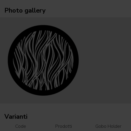
Photo gallery
Varianti
Code
Prodotti
Gobo Holder