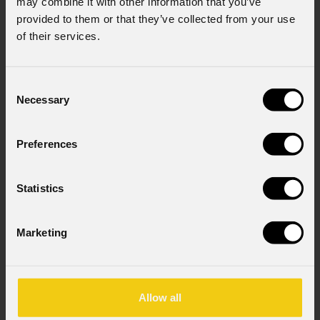
may combine it with other information that you’ve
provided to them or that they’ve collected from your use
Consenso al marketing
of their services.
Acconsento al trattamento dei dati per
ricevere informazioni commerciali e iniziative di
marketing.
Consent
Consenso al trattamento dei dati
Necessary
Selection
personali
Ho letto l'informativa ai sensi dell'art. 13 del
Preferences
GDPR; acconsento al trattamento ai sensi
dell'art. 6 del GDPR (Privacy Policy).
*
Statistics
Marketing
Allow all
News