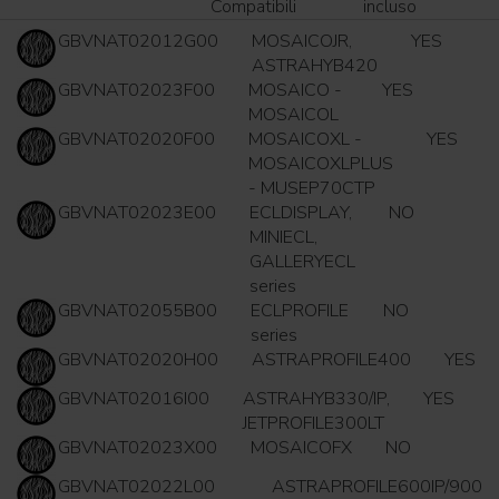
Compatibili
incluso
GBVNAT02012G00
MOSAICOJR,
YES
ASTRAHYB420
GBVNAT02023F00
MOSAICO -
YES
MOSAICOL
GBVNAT02020F00
MOSAICOXL -
YES
MOSAICOXLPLUS
- MUSEP70CTP
GBVNAT02023E00
ECLDISPLAY,
NO
MINIECL,
GALLERYECL
series
GBVNAT02055B00
ECLPROFILE
NO
series
GBVNAT02020H00
ASTRAPROFILE400
YES
GBVNAT02016I00
ASTRAHYB330/IP,
YES
JETPROFILE300LT
GBVNAT02023X00
MOSAICOFX
NO
GBVNAT02022L00
ASTRAPROFILE600IP/900