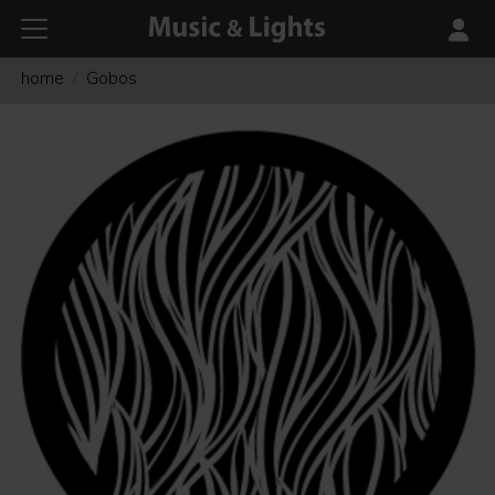
home
Gobos