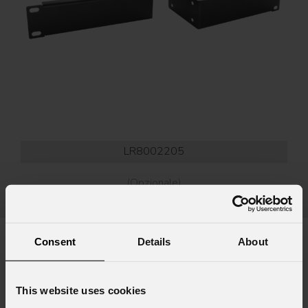
LR8002205
(Opzionale)
Kit di montaggio su rack Aurora e Luna
Kit
Consent
Details
About
DOWNLOAD
This website uses cookies