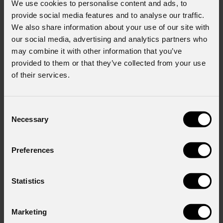
We use cookies to personalise content and ads, to
provide social media features and to analyse our traffic.
We also share information about your use of our site with
our social media, advertising and analytics partners who
User manual
may combine it with other information that you’ve
provided to them or that they’ve collected from your use
File name
of their services.
Lraurora_USER_MANUAL_EN.pdf
(15/01/202
Consent
Necessary
Selection
Lraurora_USER_MANUAL.pdf
(16/05/2024)
Preferences
Lraurora_Wireless_Protocol_Compatibilit_EN.pdf
(1
Statistics
Marketing
Richiesta Informazioni