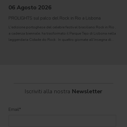
06 Agosto 2026
PROLIGHTS sul palco del Rock in Rio a Lisbona
31
L'edizione portoghese del celebre festival brasiliano Rock in Rio ,
Il c
a cadenza biennale, ha trasformato il Parque Tejo di Lisbona nella
com
leggendaria Cidade do Rock . In quattro giornate all'insegna di
Il ca
musica, magia e connessione, decine di artisti internazionali
Itali
dei C
World
Iscriviti alla nostra
Newsletter
Email
*