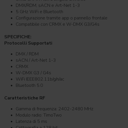
DMX/RDM, sACN e Art-Net 1-3
5 GHz WiFi e Bluetooth
Configurazione tramite app o pannello frontale
Compatibile con CRMX e W-DMX G3/G4s
SPECIFICHE:
Protocolli Supportati
DMX / RDM
sACN / Art-Net 1-3
CRMX
W-DMX G3 / G4s
WiFi IEEE802.11b/g/n/ac
Bluetooth 5.0
Caratteristiche RF
Gamma di frequenza: 2402-2480 MHz
Modulo radio: TimoTwo
Latenza di 5 ms
Crittografia a 128 bit