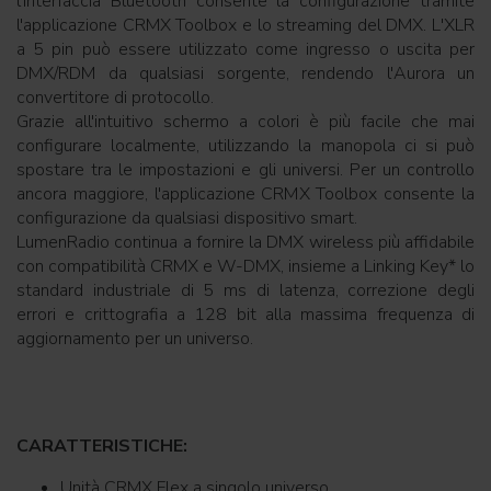
l'interfaccia Bluetooth consente la configurazione tramite
l'applicazione CRMX Toolbox e lo streaming del DMX. L'XLR
a 5 pin può essere utilizzato come ingresso o uscita per
DMX/RDM da qualsiasi sorgente, rendendo l'Aurora un
convertitore di protocollo.
Grazie all'intuitivo schermo a colori è più facile che mai
configurare localmente, utilizzando la manopola ci si può
spostare tra le impostazioni e gli universi. Per un controllo
ancora maggiore, l'applicazione CRMX Toolbox consente la
configurazione da qualsiasi dispositivo smart.
LumenRadio continua a fornire la DMX wireless più affidabile
con compatibilità CRMX e W-DMX, insieme a Linking Key* lo
standard industriale di 5 ms di latenza, correzione degli
errori e crittografia a 128 bit alla massima frequenza di
aggiornamento per un universo.
CARATTERISTICHE:
Unità CRMX Flex a singolo universo